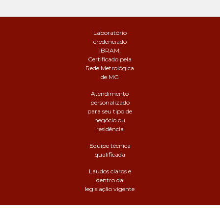
Laboratório
credenciado
IBRAM,
Certificado pela
Rede Metrológica
de MG
Atendimento
personalizado
para seu tipo de
negócio ou
residência
Equipe técnica
qualificada
Laudos claros e
dentro da
legislação vigente