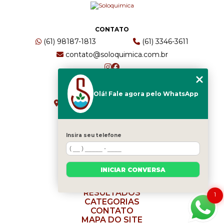
CONTATO
(61) 98187-1813
(61) 3346-3611
contato@soloquimica.com.br
ENDEREÇO
Olá! Fale agora pelo WhatsApp
CRS 511 Sul, Bl B, Sl 49 - Asa Sul
Brasília - DF - CEP: 70361-520
Insira seu telefone
HOME
EMPRESA
INICIAR CONVERSA
SERVIÇOS
BLOG
RESULTADOS
1
CATEGORIAS
CONTATO
MAPA DO SITE