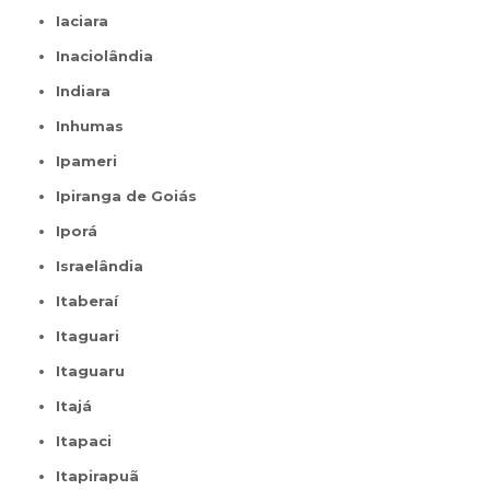
Iaciara
Inaciolândia
Indiara
Inhumas
Ipameri
Ipiranga de Goiás
Iporá
Israelândia
Itaberaí
Itaguari
Itaguaru
Itajá
Itapaci
Itapirapuã