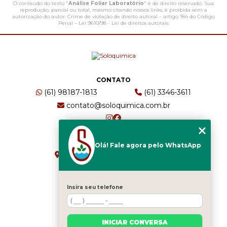
O conteúdo do texto "
Análise Foliar Laboratório
" é de direito reservado. Sua
reprodução, parcial ou total, mesmo citando nossos links, é proibida sem a
autorização do autor. Crime de violação de direito autoral – artigo 184 do Código
Penal –
Lei 9610/98 - Lei de direitos autorais
.
CONTATO
(61) 98187-1813
(61) 3346-3611
contato@soloquimica.com.br
ENDEREÇO
Olá! Fale agora pelo WhatsApp
CRS 511 Sul, Bl B, Sl 49 - Asa Sul
Brasília - DF - CEP: 70361-520
Insira seu telefone
HOME
EMPRESA
INICIAR CONVERSA