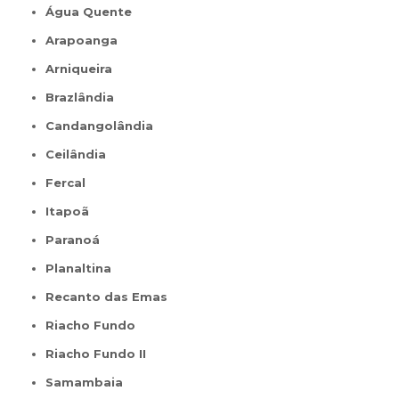
Água Quente
Arapoanga
Arniqueira
Brazlândia
Candangolândia
Ceilândia
Fercal
Itapoã
Paranoá
Planaltina
Recanto das Emas
Riacho Fundo
Riacho Fundo II
Samambaia