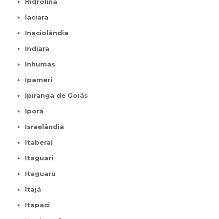
Hidrolina
Iaciara
Inaciolândia
Indiara
Inhumas
Ipameri
Ipiranga de Goiás
Iporá
Israelândia
Itaberaí
Itaguari
Itaguaru
Itajá
Itapaci