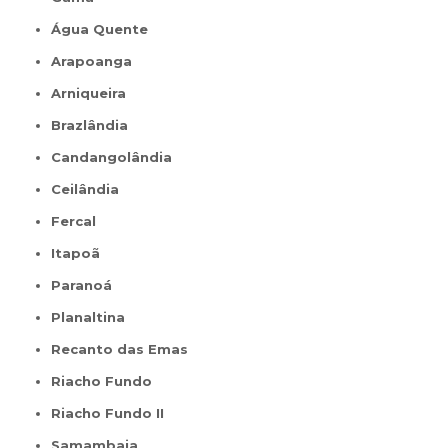
Água Quente
Arapoanga
Arniqueira
Brazlândia
Candangolândia
Ceilândia
Fercal
Itapoã
Paranoá
Planaltina
Recanto das Emas
Riacho Fundo
Riacho Fundo II
Samambaia