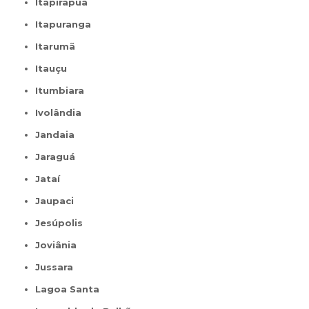
Itapirapuã
Itapuranga
Itarumã
Itauçu
Itumbiara
Ivolândia
Jandaia
Jaraguá
Jataí
Jaupaci
Jesúpolis
Joviânia
Jussara
Lagoa Santa