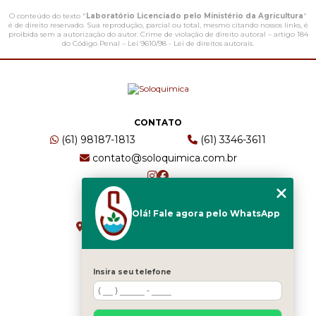
O conteúdo do texto "
Laboratório Licenciado pelo Ministério da Agricultura
"
é de direito reservado. Sua reprodução, parcial ou total, mesmo citando nossos links, é
proibida sem a autorização do autor. Crime de violação de direito autoral – artigo 184
do Código Penal –
Lei 9610/98 - Lei de direitos autorais
.
CONTATO
(61) 98187-1813
(61) 3346-3611
contato@soloquimica.com.br
ENDEREÇO
Olá! Fale agora pelo WhatsApp
CRS 511 Sul, Bl B, Sl 49 - Asa Sul
Brasília - DF - CEP: 70361-520
Insira seu telefone
HOME
EMPRESA