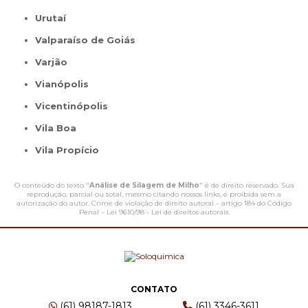
Urutaí
Valparaíso de Goiás
Varjão
Vianópolis
Vicentinópolis
Vila Boa
Vila Propício
O conteúdo do texto "
Análise de Silagem de Milho
" é de direito reservado. Sua
reprodução, parcial ou total, mesmo citando nossos links, é proibida sem a
autorização do autor. Crime de violação de direito autoral – artigo 184 do Código
Penal –
Lei 9610/98 - Lei de direitos autorais
.
CONTATO
(61) 98187-1813
(61) 3346-3611