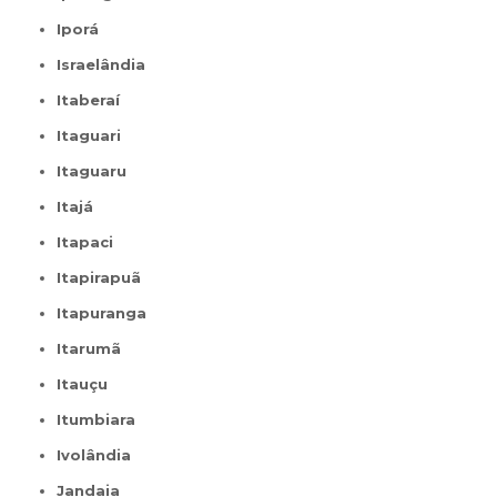
Iporá
Israelândia
Itaberaí
Itaguari
Itaguaru
Itajá
Itapaci
Itapirapuã
Itapuranga
Itarumã
Itauçu
Itumbiara
Ivolândia
Jandaia