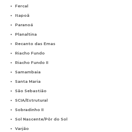
Fercal
Itapoã
Paranoá
Planaltina
Recanto das Emas
Riacho Fundo
Riacho Fundo II
Samambaia
Santa Maria
São Sebastião
SCIA/Estrutural
Sobradinho II
Sol Nascente/Pôr do Sol
Varjão