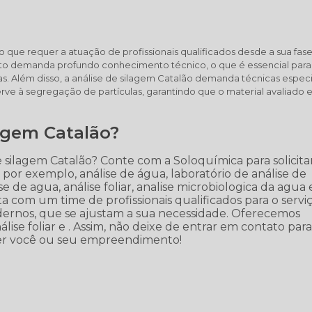
 que requer a atuação de profissionais qualificados desde a sua fas
to demanda profundo conhecimento técnico, o que é essencial par
s. Além disso, a análise de silagem Catalão demanda técnicas especi
rve à segregação de partículas, garantindo que o material avaliado e
agem Catalão?
e silagem Catalão? Conte com a Soloquímica para solicita
or exemplo, análise de água, laboratório de análise de
se de agua, análise foliar, analise microbiologica da agua 
a com um time de profissionais qualificados para o serviç
ernos, que se ajustam a sua necessidade. Oferecemos
ise foliar e . Assim, não deixe de entrar em contato par
der você ou seu empreendimento!