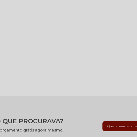
 QUE PROCURAVA?
Quero meu orçam
 orçamento grátis agora mesmo!