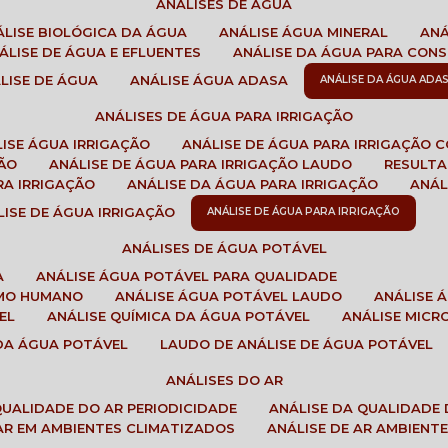
ANÁLISES DE ÁGUA
NÁLISE BIOLÓGICA DA ÁGUA
ANÁLISE ÁGUA MINERAL
AN
NÁLISE DE ÁGUA E EFLUENTES
ANÁLISE DA ÁGUA PARA CO
ÁLISE DE ÁGUA
ANÁLISE ÁGUA ADASA
ANÁLISE DA ÁGUA ADA
ANÁLISES DE ÁGUA PARA IRRIGAÇÃO
LISE ÁGUA IRRIGAÇÃO
ANÁLISE DE ÁGUA PARA IRRIGAÇÃO 
ÇÃO
ANÁLISE DE ÁGUA PARA IRRIGAÇÃO LAUDO
RESULT
RA IRRIGAÇÃO
ANÁLISE DA ÁGUA PARA IRRIGAÇÃO
ANÁ
ÁLISE DE ÁGUA IRRIGAÇÃO
ANÁLISE DE ÁGUA PARA IRRIGAÇÃO
ANÁLISES DE ÁGUA POTÁVEL
A
ANÁLISE ÁGUA POTÁVEL PARA QUALIDADE
UMO HUMANO
ANÁLISE ÁGUA POTÁVEL LAUDO
ANÁLISE
EL
ANÁLISE QUÍMICA DA ÁGUA POTÁVEL
ANÁLISE MIC
 DA ÁGUA POTÁVEL
LAUDO DE ANÁLISE DE ÁGUA POTÁVEL
ANÁLISES DO AR
 QUALIDADE DO AR PERIODICIDADE
ANÁLISE DA QUALIDADE 
 AR EM AMBIENTES CLIMATIZADOS
ANÁLISE DE AR AMBIENT