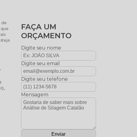
e de
FAÇA UM
a que
ORÇAMENTO
ais
steja
Digite seu nome
Digite seu email
r
Digite seu telefone
e
o,
Mensagem
a