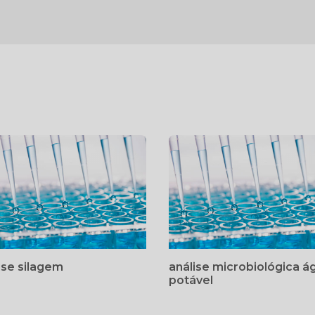
ise silagem
análise microbiológica á
potável