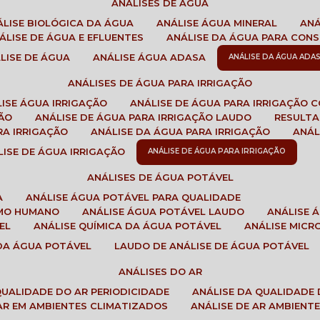
ANÁLISES DE ÁGUA
NÁLISE BIOLÓGICA DA ÁGUA
ANÁLISE ÁGUA MINERAL
AN
NÁLISE DE ÁGUA E EFLUENTES
ANÁLISE DA ÁGUA PARA CO
ÁLISE DE ÁGUA
ANÁLISE ÁGUA ADASA
ANÁLISE DA ÁGUA ADA
ANÁLISES DE ÁGUA PARA IRRIGAÇÃO
LISE ÁGUA IRRIGAÇÃO
ANÁLISE DE ÁGUA PARA IRRIGAÇÃO 
ÇÃO
ANÁLISE DE ÁGUA PARA IRRIGAÇÃO LAUDO
RESULT
RA IRRIGAÇÃO
ANÁLISE DA ÁGUA PARA IRRIGAÇÃO
ANÁ
ÁLISE DE ÁGUA IRRIGAÇÃO
ANÁLISE DE ÁGUA PARA IRRIGAÇÃO
ANÁLISES DE ÁGUA POTÁVEL
A
ANÁLISE ÁGUA POTÁVEL PARA QUALIDADE
UMO HUMANO
ANÁLISE ÁGUA POTÁVEL LAUDO
ANÁLISE
EL
ANÁLISE QUÍMICA DA ÁGUA POTÁVEL
ANÁLISE MIC
 DA ÁGUA POTÁVEL
LAUDO DE ANÁLISE DE ÁGUA POTÁVEL
ANÁLISES DO AR
 QUALIDADE DO AR PERIODICIDADE
ANÁLISE DA QUALIDADE 
 AR EM AMBIENTES CLIMATIZADOS
ANÁLISE DE AR AMBIENT