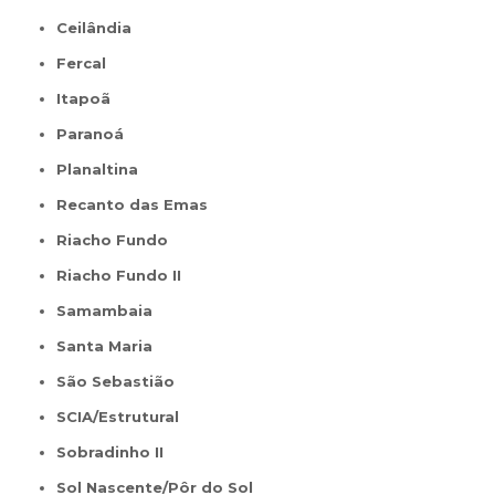
Ceilândia
Fercal
Itapoã
Paranoá
Planaltina
Recanto das Emas
Riacho Fundo
Riacho Fundo II
Samambaia
Santa Maria
São Sebastião
SCIA/Estrutural
Sobradinho II
Sol Nascente/Pôr do Sol