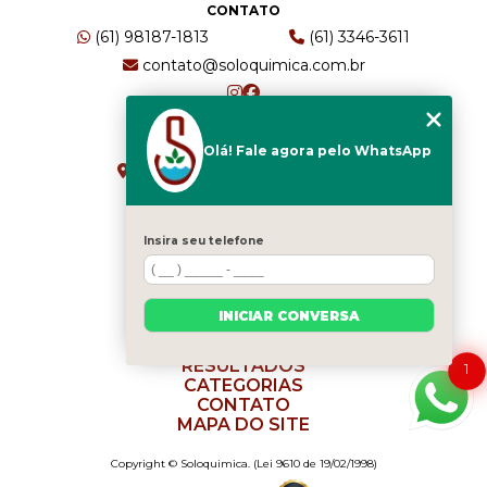
CONTATO
(61) 98187-1813
(61) 3346-3611
contato@soloquimica.com.br
ENDEREÇO
Olá! Fale agora pelo WhatsApp
CRS 511 Sul, Bl B, Sl 49 - Asa Sul
Brasília - DF - CEP: 70361-520
Insira seu telefone
HOME
EMPRESA
INICIAR CONVERSA
SERVIÇOS
BLOG
RESULTADOS
1
CATEGORIAS
CONTATO
MAPA DO SITE
Copyright © Soloquimica. (Lei 9610 de 19/02/1998)