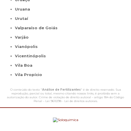
Uruana
Urutaí
Valparaíso de Goiás
Varjão
Vianópolis
Vicentinópolis
Vila Boa
Vila Propício
O conteúdo do texto "
Análise de Fertilizantes
" é de direito reservado. Sua
reprodução, parcial ou total, mesmo citando nossos links, é proibida sem a
autorização do autor. Crime de violação de direito autoral – artigo 184 do Código
Penal –
Lei 9610/98 - Lei de direitos autorais
.