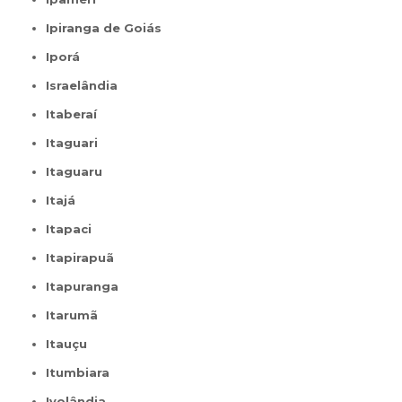
Ipiranga de Goiás
Iporá
Israelândia
Itaberaí
Itaguari
Itaguaru
Itajá
Itapaci
Itapirapuã
Itapuranga
Itarumã
Itauçu
Itumbiara
Ivolândia