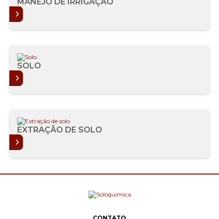
MANEJO DE IRRIGAÇÃO
AIS
SOLO
AIS
EXTRAÇÃO DE SOLO
AIS
CONTATO