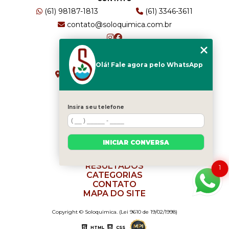
(61) 98187-1813
(61) 3346-3611
contato@soloquimica.com.br
ENDEREÇO
Olá! Fale agora pelo WhatsApp
CRS 511 Sul, Bl B, Sl 49 - Asa Sul
Brasília - DF - CEP: 70361-520
Insira seu telefone
HOME
EMPRESA
INICIAR CONVERSA
SERVIÇOS
BLOG
RESULTADOS
1
CATEGORIAS
CONTATO
MAPA DO SITE
Copyright © Soloquimica. (Lei 9610 de 19/02/1998)
HTML
CSS