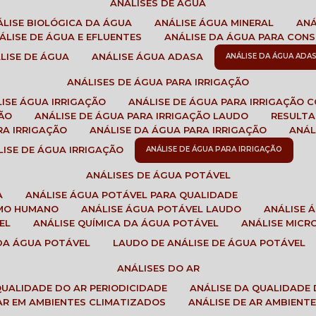
ANÁLISES DE ÁGUA
NÁLISE BIOLÓGICA DA ÁGUA
ANÁLISE ÁGUA MINERAL
AN
NÁLISE DE ÁGUA E EFLUENTES
ANÁLISE DA ÁGUA PARA CO
ÁLISE DE ÁGUA
ANÁLISE ÁGUA ADASA
ANÁLISE DA ÁGUA ADA
ANÁLISES DE ÁGUA PARA IRRIGAÇÃO
LISE ÁGUA IRRIGAÇÃO
ANÁLISE DE ÁGUA PARA IRRIGAÇÃO 
ÇÃO
ANÁLISE DE ÁGUA PARA IRRIGAÇÃO LAUDO
RESULT
RA IRRIGAÇÃO
ANÁLISE DA ÁGUA PARA IRRIGAÇÃO
ANÁ
ÁLISE DE ÁGUA IRRIGAÇÃO
ANÁLISE DE ÁGUA PARA IRRIGAÇÃO
ANÁLISES DE ÁGUA POTÁVEL
A
ANÁLISE ÁGUA POTÁVEL PARA QUALIDADE
UMO HUMANO
ANÁLISE ÁGUA POTÁVEL LAUDO
ANÁLISE
EL
ANÁLISE QUÍMICA DA ÁGUA POTÁVEL
ANÁLISE MIC
 DA ÁGUA POTÁVEL
LAUDO DE ANÁLISE DE ÁGUA POTÁVEL
ANÁLISES DO AR
 QUALIDADE DO AR PERIODICIDADE
ANÁLISE DA QUALIDADE 
 AR EM AMBIENTES CLIMATIZADOS
ANÁLISE DE AR AMBIENT