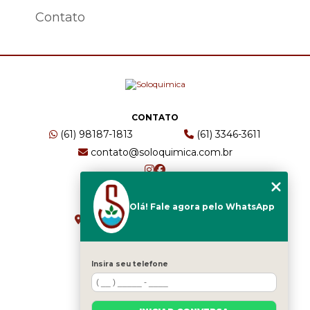
Contato
CONTATO
(61) 98187-1813
(61) 3346-3611
contato@soloquimica.com.br
ENDEREÇO
Olá! Fale agora pelo WhatsApp
CRS 511 Sul, Bl B, Sl 49 - Asa Sul
Brasília - DF - CEP: 70361-520
Insira seu telefone
HOME
EMPRESA