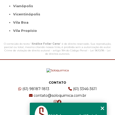
Vianópolis
Vicentinópolis
Vila Boa
Vila Propício
O conteúdo do texto "
Análise Foliar Cana
" é de direito reservado. Sua reprodução,
parcial ou total, mesmo citando nossos links, é proibida sem a autorização do autor.
Crime de violação de direito autoral – artigo 184 do Código Penal –
Lei 9610/98 - Lei
de direitos autorais
.
CONTATO
(61) 98187-1813
(61) 3346-3611
contato@soloquimica.com.br
ENDEREÇO