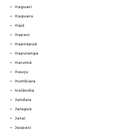
Itaguari
Itaguaru
Itajá
Itapaci
Itapirapuã
Itapuranga
Itarumã
Itauçu
Itumbiara
Ivolândia
Jandaia
Jaraguá
Jataí
Jaupaci