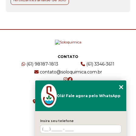
CONTATO
(61) 98187-1813
(61) 3346-3611
contato@soloquimica.com.br
ENDEREÇO
Olá! Fale agora pelo WhatsApp
CRS 511 Sul, Bl B, Sl 49 - Asa Sul
Brasília - DF - CEP: 70361-520
Insira seu telefone
HOME