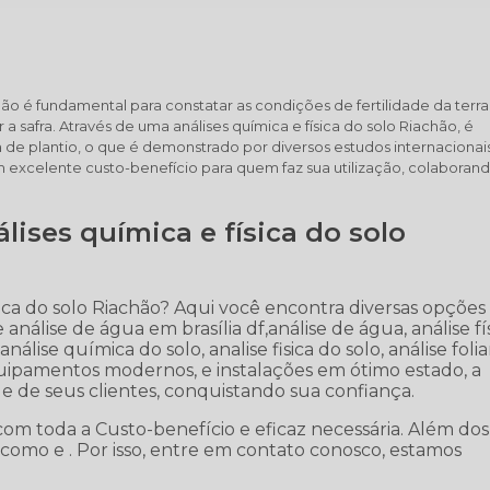
hão é fundamental para constatar as condições de fertilidade da terra
a safra. Através de uma análises química e física do solo Riachão, é
a de plantio, o que é demonstrado por diversos estudos internacionais
m excelente custo-benefício para quem faz sua utilização, colaboran
lises química e física do solo
sica do solo Riachão? Aqui você encontra diversas opções
análise de água em brasília df,análise de água, análise fí
nálise química do solo, analise fisica do solo, análise folia
quipamentos modernos, e instalações em ótimo estado, a
e de seus clientes, conquistando sua confiança.
 com toda a Custo-benefício e eficaz necessária. Além dos
como e . Por isso, entre em contato conosco, estamos