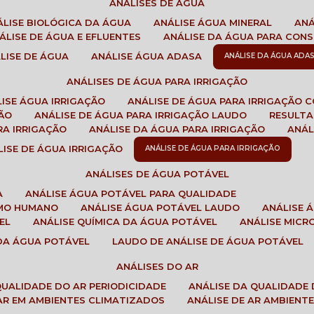
ANÁLISES DE ÁGUA
NÁLISE BIOLÓGICA DA ÁGUA
ANÁLISE ÁGUA MINERAL
AN
NÁLISE DE ÁGUA E EFLUENTES
ANÁLISE DA ÁGUA PARA CO
ÁLISE DE ÁGUA
ANÁLISE ÁGUA ADASA
ANÁLISE DA ÁGUA ADA
ANÁLISES DE ÁGUA PARA IRRIGAÇÃO
LISE ÁGUA IRRIGAÇÃO
ANÁLISE DE ÁGUA PARA IRRIGAÇÃO 
ÇÃO
ANÁLISE DE ÁGUA PARA IRRIGAÇÃO LAUDO
RESULT
RA IRRIGAÇÃO
ANÁLISE DA ÁGUA PARA IRRIGAÇÃO
ANÁ
ÁLISE DE ÁGUA IRRIGAÇÃO
ANÁLISE DE ÁGUA PARA IRRIGAÇÃO
ANÁLISES DE ÁGUA POTÁVEL
A
ANÁLISE ÁGUA POTÁVEL PARA QUALIDADE
UMO HUMANO
ANÁLISE ÁGUA POTÁVEL LAUDO
ANÁLISE
EL
ANÁLISE QUÍMICA DA ÁGUA POTÁVEL
ANÁLISE MIC
 DA ÁGUA POTÁVEL
LAUDO DE ANÁLISE DE ÁGUA POTÁVEL
ANÁLISES DO AR
 QUALIDADE DO AR PERIODICIDADE
ANÁLISE DA QUALIDADE 
 AR EM AMBIENTES CLIMATIZADOS
ANÁLISE DE AR AMBIENT