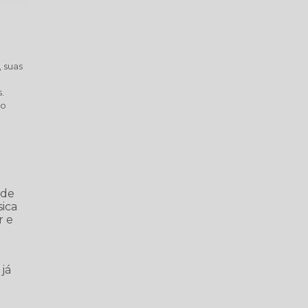
, suas
.
do
 de
sica
r e
 já