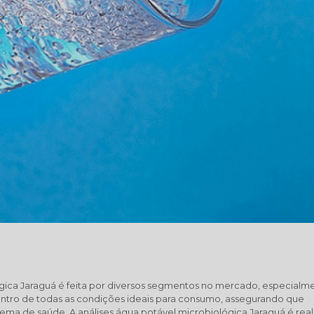
ógica Jaraguá é feita por diversos segmentos no mercado, especialm
entro de todas as condições ideais para consumo, assegurando que
a de saúde. A análises água potável microbiológica Jaraguá é real