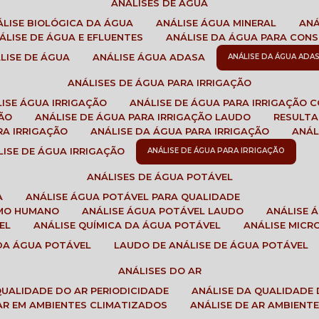
ANÁLISES DE ÁGUA
NÁLISE BIOLÓGICA DA ÁGUA
ANÁLISE ÁGUA MINERAL
AN
NÁLISE DE ÁGUA E EFLUENTES
ANÁLISE DA ÁGUA PARA CO
ÁLISE DE ÁGUA
ANÁLISE ÁGUA ADASA
ANÁLISE DA ÁGUA ADA
ANÁLISES DE ÁGUA PARA IRRIGAÇÃO
LISE ÁGUA IRRIGAÇÃO
ANÁLISE DE ÁGUA PARA IRRIGAÇÃO 
ÇÃO
ANÁLISE DE ÁGUA PARA IRRIGAÇÃO LAUDO
RESULT
RA IRRIGAÇÃO
ANÁLISE DA ÁGUA PARA IRRIGAÇÃO
ANÁ
ÁLISE DE ÁGUA IRRIGAÇÃO
ANÁLISE DE ÁGUA PARA IRRIGAÇÃO
ANÁLISES DE ÁGUA POTÁVEL
A
ANÁLISE ÁGUA POTÁVEL PARA QUALIDADE
UMO HUMANO
ANÁLISE ÁGUA POTÁVEL LAUDO
ANÁLISE
EL
ANÁLISE QUÍMICA DA ÁGUA POTÁVEL
ANÁLISE MIC
 DA ÁGUA POTÁVEL
LAUDO DE ANÁLISE DE ÁGUA POTÁVEL
ANÁLISES DO AR
 QUALIDADE DO AR PERIODICIDADE
ANÁLISE DA QUALIDADE 
 AR EM AMBIENTES CLIMATIZADOS
ANÁLISE DE AR AMBIENT