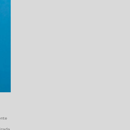
ente
izada