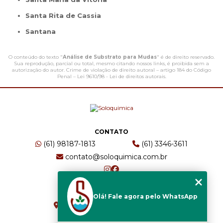
Santa Rita de Cassia
Santana
O conteúdo do texto "
Análise de Substrato para Mudas
" é de direito reservado.
Sua reprodução, parcial ou total, mesmo citando nossos links, é proibida sem a
autorização do autor. Crime de violação de direito autoral – artigo 184 do Código
Penal –
Lei 9610/98 - Lei de direitos autorais
.
CONTATO
(61) 98187-1813
(61) 3346-3611
contato@soloquimica.com.br
ENDEREÇO
Olá! Fale agora pelo WhatsApp
CRS 511 Sul, Bl B, Sl 49 - Asa Sul
Brasília - DF - CEP: 70361-520