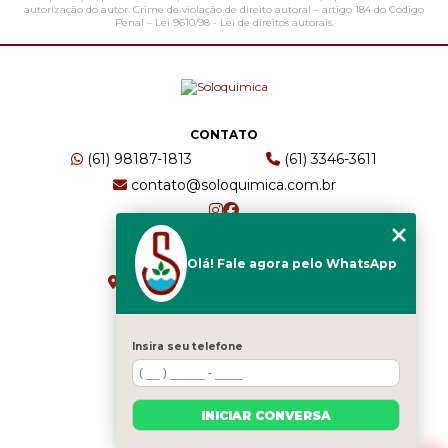
autorização do autor. Crime de violação de direito autoral – artigo 184 do Código
Penal –
Lei 9610/98 - Lei de direitos autorais
.
CONTATO
(61) 98187-1813
(61) 3346-3611
contato@soloquimica.com.br
ENDEREÇO
Olá! Fale agora pelo WhatsApp
CRS 511 Sul, Bl B, Sl 49 - Asa Sul
Brasília - DF - CEP: 70361-520
Insira seu telefone
HOME
EMPRESA
INICIAR CONVERSA
SERVIÇOS
BLOG