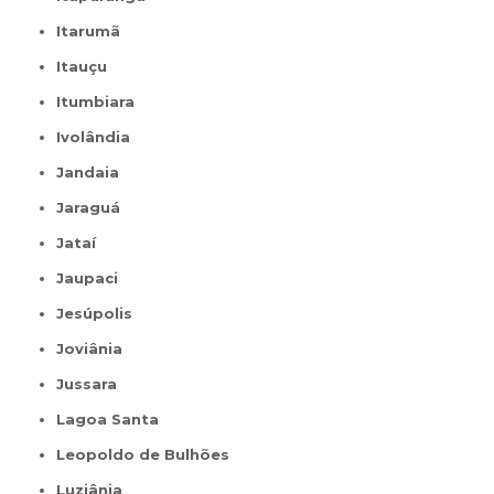
Itarumã
Itauçu
Itumbiara
Ivolândia
Jandaia
Jaraguá
Jataí
Jaupaci
Jesúpolis
Joviânia
Jussara
Lagoa Santa
Leopoldo de Bulhões
Luziânia