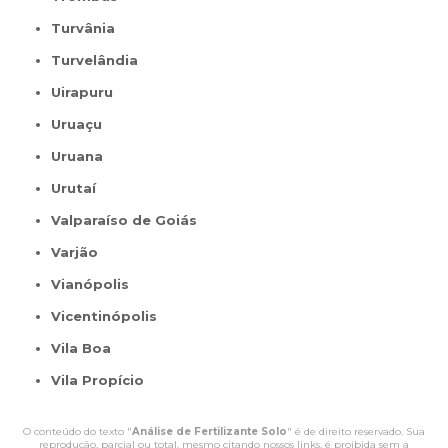
Turvânia
Turvelândia
Uirapuru
Uruaçu
Uruana
Urutaí
Valparaíso de Goiás
Varjão
Vianópolis
Vicentinópolis
Vila Boa
Vila Propício
O conteúdo do texto "
Análise de Fertilizante Solo
" é de direito reservado. Sua
reprodução, parcial ou total, mesmo citando nossos links, é proibida sem a