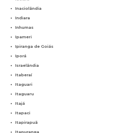
Inaciolândia
Indiara
Inhumas
Ipameri
Ipiranga de Goiás
Iporá
Israelândia
Itaberaí
Itaguari
Itaguaru
Itajá
Itapaci
Itapirapuã
Itapuranga