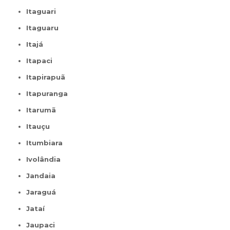
Itaguari
Itaguaru
Itajá
Itapaci
Itapirapuã
Itapuranga
Itarumã
Itauçu
Itumbiara
Ivolândia
Jandaia
Jaraguá
Jataí
Jaupaci