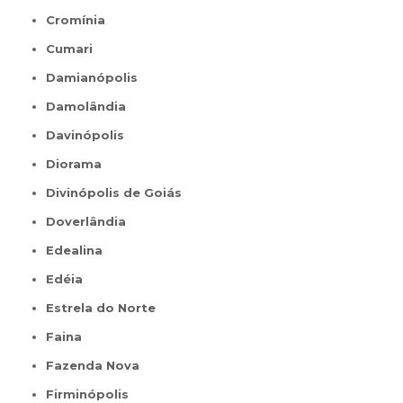
Cromínia
Cumari
Damianópolis
Damolândia
Davinópolis
Diorama
Divinópolis de Goiás
Doverlândia
Edealina
Edéia
Estrela do Norte
Faina
Fazenda Nova
Firminópolis