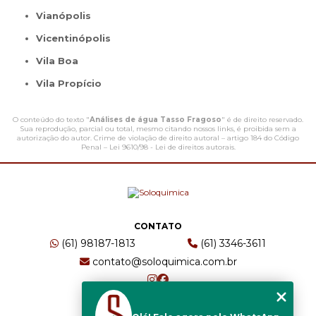
Vianópolis
Vicentinópolis
Vila Boa
Vila Propício
O conteúdo do texto "
Análises de água Tasso Fragoso
" é de direito reservado.
Sua reprodução, parcial ou total, mesmo citando nossos links, é proibida sem a
autorização do autor. Crime de violação de direito autoral – artigo 184 do Código
Penal –
Lei 9610/98 - Lei de direitos autorais
.
CONTATO
(61) 98187-1813
(61) 3346-3611
contato@soloquimica.com.br
ENDEREÇO