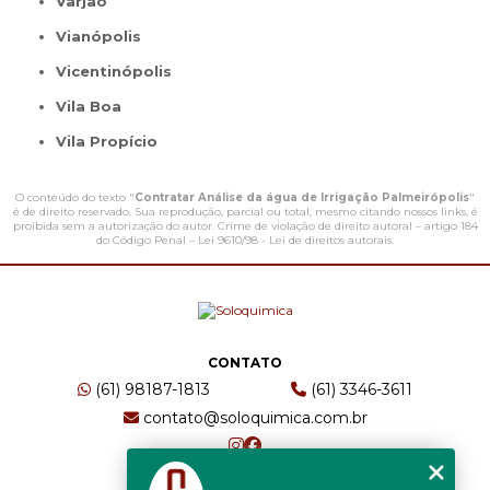
Varjão
Vianópolis
Vicentinópolis
Vila Boa
Vila Propício
O conteúdo do texto "
Contratar Análise da água de Irrigação Palmeirópolis
"
é de direito reservado. Sua reprodução, parcial ou total, mesmo citando nossos links, é
proibida sem a autorização do autor. Crime de violação de direito autoral – artigo 184
do Código Penal –
Lei 9610/98 - Lei de direitos autorais
.
CONTATO
(61) 98187-1813
(61) 3346-3611
contato@soloquimica.com.br