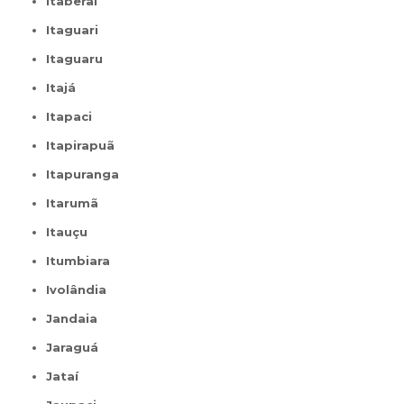
Itaberaí
Itaguari
Itaguaru
Itajá
Itapaci
Itapirapuã
Itapuranga
Itarumã
Itauçu
Itumbiara
Ivolândia
Jandaia
Jaraguá
Jataí