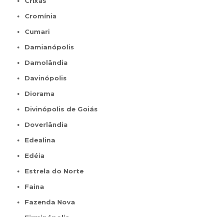
Crixás
Cromínia
Cumari
Damianópolis
Damolândia
Davinópolis
Diorama
Divinópolis de Goiás
Doverlândia
Edealina
Edéia
Estrela do Norte
Faina
Fazenda Nova