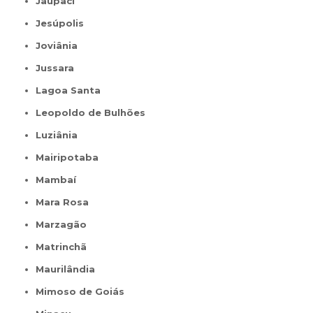
Jaupaci
Jesúpolis
Joviânia
Jussara
Lagoa Santa
Leopoldo de Bulhões
Luziânia
Mairipotaba
Mambaí
Mara Rosa
Marzagão
Matrinchã
Maurilândia
Mimoso de Goiás