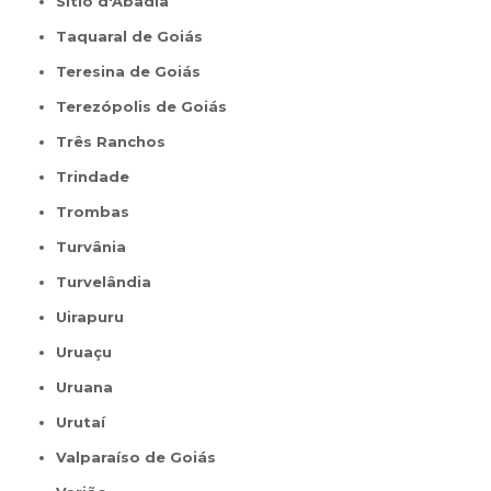
Sítio d'Abadia
Taquaral de Goiás
Teresina de Goiás
Terezópolis de Goiás
Três Ranchos
Trindade
Trombas
Turvânia
Turvelândia
Uirapuru
Uruaçu
Uruana
Urutaí
Valparaíso de Goiás