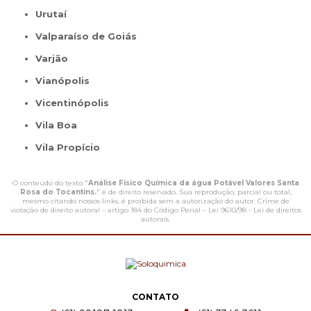
Urutaí
Valparaíso de Goiás
Varjão
Vianópolis
Vicentinópolis
Vila Boa
Vila Propício
O conteúdo do texto "
Análise Físico Química da água Potável Valores Santa
Rosa do Tocantins.
" é de direito reservado. Sua reprodução, parcial ou total,
mesmo citando nossos links, é proibida sem a autorização do autor. Crime de
violação de direito autoral – artigo 184 do Código Penal –
Lei 9610/98 - Lei de direitos
autorais
.
CONTATO