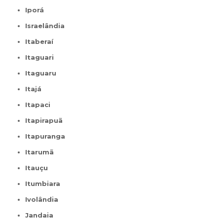
Iporá
Israelândia
Itaberaí
Itaguari
Itaguaru
Itajá
Itapaci
Itapirapuã
Itapuranga
Itarumã
Itauçu
Itumbiara
Ivolândia
Jandaia