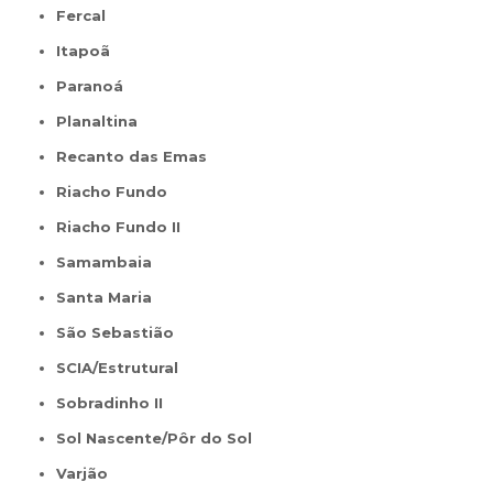
Fercal
Itapoã
Paranoá
Planaltina
Recanto das Emas
Riacho Fundo
Riacho Fundo II
Samambaia
Santa Maria
São Sebastião
SCIA/Estrutural
Sobradinho II
Sol Nascente/Pôr do Sol
Varjão