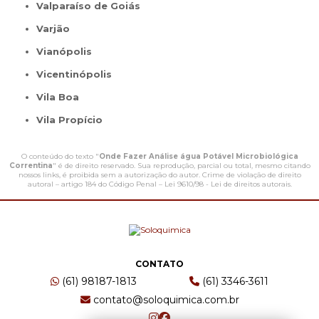
Valparaíso de Goiás
Varjão
Vianópolis
Vicentinópolis
Vila Boa
Vila Propício
O conteúdo do texto "
Onde Fazer Análise água Potável Microbiológica
Correntina
" é de direito reservado. Sua reprodução, parcial ou total, mesmo citando
nossos links, é proibida sem a autorização do autor. Crime de violação de direito
autoral – artigo 184 do Código Penal –
Lei 9610/98 - Lei de direitos autorais
.
CONTATO
(61) 98187-1813
(61) 3346-3611
contato@soloquimica.com.br