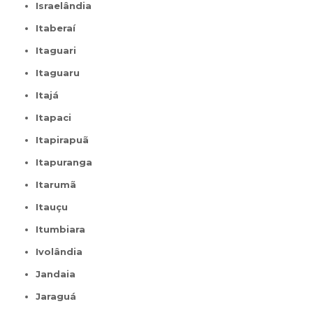
Israelândia
Itaberaí
Itaguari
Itaguaru
Itajá
Itapaci
Itapirapuã
Itapuranga
Itarumã
Itauçu
Itumbiara
Ivolândia
Jandaia
Jaraguá