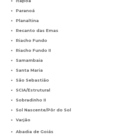
Itapoã
Paranoá
Planaltina
Recanto das Emas
Riacho Fundo
Riacho Fundo II
Samambaia
Santa Maria
São Sebastião
SCIA/Estrutural
Sobradinho II
Sol Nascente/Pôr do Sol
Varjão
Abadia de Goiás