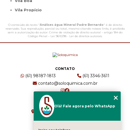
Vila Boa
Vila Propício
O conteúdo do texto "
Análises água Mineral Padre Bernardo
" é de direito
reservado. Sua reprodução, parcial ou total, mesmo citando nossos links, é proibida
sem a autorização do autor. Crime de violação de direito autoral – artigo 184 do
Código Penal –
Lei 9610/98 - Lei de direitos autorais
.
CONTATO
(61) 98187-1813
(61) 3346-3611
contato@soloquimica.com.br
ENDEREÇO
Olá! Fale agora pelo WhatsApp
CRS 511 Sul, Bl B, Sl 49 - Asa Sul
Brasília - DF - CEP: 70361-520