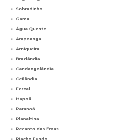
Sobradinho
Gama
Água Quente
Arapoanga
Arniqueira
Brazlândia
Candangolândia
Ceilândia
Fercal
Itapoã
Paranoá
Planaltina
Recanto das Emas
Riacho Fundo