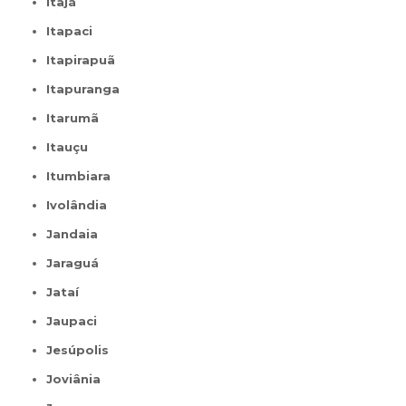
Itajá
Itapaci
Itapirapuã
Itapuranga
Itarumã
Itauçu
Itumbiara
Ivolândia
Jandaia
Jaraguá
Jataí
Jaupaci
Jesúpolis
Joviânia