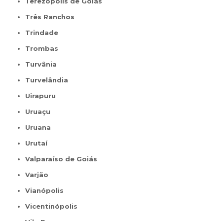
Terezópolis de Goiás
Três Ranchos
Trindade
Trombas
Turvânia
Turvelândia
Uirapuru
Uruaçu
Uruana
Urutaí
Valparaíso de Goiás
Varjão
Vianópolis
Vicentinópolis