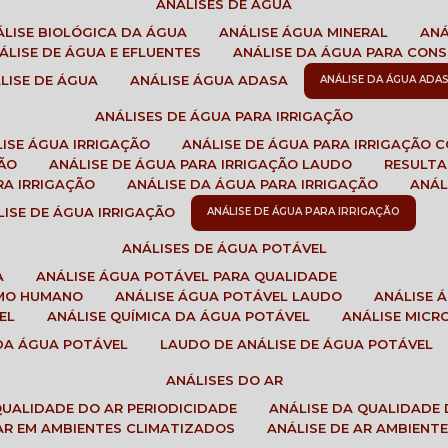
ANÁLISES DE ÁGUA
NÁLISE BIOLÓGICA DA ÁGUA
ANÁLISE ÁGUA MINERAL
AN
NÁLISE DE ÁGUA E EFLUENTES
ANÁLISE DA ÁGUA PARA CO
ÁLISE DE ÁGUA
ANÁLISE ÁGUA ADASA
ANÁLISE DA ÁGUA ADA
ANÁLISES DE ÁGUA PARA IRRIGAÇÃO
LISE ÁGUA IRRIGAÇÃO
ANÁLISE DE ÁGUA PARA IRRIGAÇÃO 
ÇÃO
ANÁLISE DE ÁGUA PARA IRRIGAÇÃO LAUDO
RESULT
RA IRRIGAÇÃO
ANÁLISE DA ÁGUA PARA IRRIGAÇÃO
ANÁ
ÁLISE DE ÁGUA IRRIGAÇÃO
ANÁLISE DE ÁGUA PARA IRRIGAÇÃO
ANÁLISES DE ÁGUA POTÁVEL
A
ANÁLISE ÁGUA POTÁVEL PARA QUALIDADE
UMO HUMANO
ANÁLISE ÁGUA POTÁVEL LAUDO
ANÁLISE
EL
ANÁLISE QUÍMICA DA ÁGUA POTÁVEL
ANÁLISE MIC
 DA ÁGUA POTÁVEL
LAUDO DE ANÁLISE DE ÁGUA POTÁVEL
ANÁLISES DO AR
 QUALIDADE DO AR PERIODICIDADE
ANÁLISE DA QUALIDADE 
 AR EM AMBIENTES CLIMATIZADOS
ANÁLISE DE AR AMBIENT