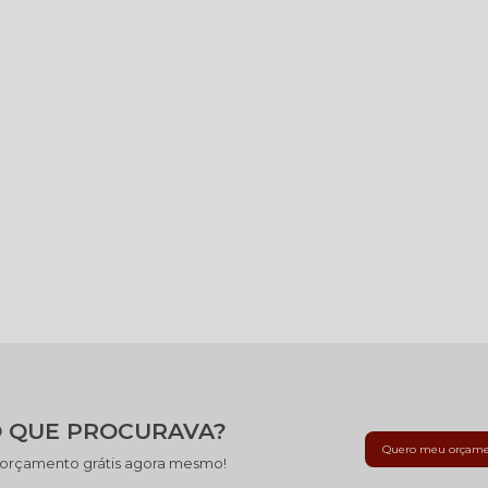
 QUE PROCURAVA?
Quero meu orçam
 orçamento grátis agora mesmo!