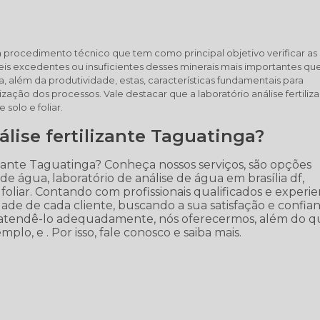
 um procedimento técnico que tem como principal objetivo verificar as
veis excedentes ou insuficientes desses minerais mais importantes qu
, além da produtividade, estas, características fundamentais para
ação dos processos. Vale destacar que a laboratório análise fertiliz
solo e foliar.
lise fertilizante Taguatinga?
lizante Taguatinga? Conheça nossos serviços, são opções
e água, laboratório de análise de água em brasília df,
 foliar. Contando com profissionais qualificados e experie
e de cada cliente, buscando a sua satisfação e confian
ra atendê-lo adequadamente, nós oferecermos, além do q
mplo, e . Por isso, fale conosco e saiba mais.