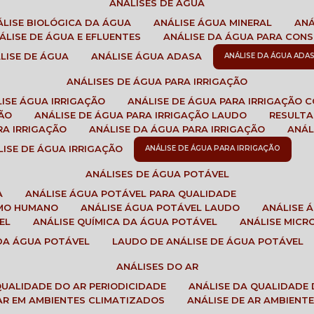
ANÁLISES DE ÁGUA
NÁLISE BIOLÓGICA DA ÁGUA
ANÁLISE ÁGUA MINERAL
AN
NÁLISE DE ÁGUA E EFLUENTES
ANÁLISE DA ÁGUA PARA CO
ÁLISE DE ÁGUA
ANÁLISE ÁGUA ADASA
ANÁLISE DA ÁGUA ADA
ANÁLISES DE ÁGUA PARA IRRIGAÇÃO
LISE ÁGUA IRRIGAÇÃO
ANÁLISE DE ÁGUA PARA IRRIGAÇÃO 
ÇÃO
ANÁLISE DE ÁGUA PARA IRRIGAÇÃO LAUDO
RESULT
RA IRRIGAÇÃO
ANÁLISE DA ÁGUA PARA IRRIGAÇÃO
ANÁ
ÁLISE DE ÁGUA IRRIGAÇÃO
ANÁLISE DE ÁGUA PARA IRRIGAÇÃO
ANÁLISES DE ÁGUA POTÁVEL
A
ANÁLISE ÁGUA POTÁVEL PARA QUALIDADE
UMO HUMANO
ANÁLISE ÁGUA POTÁVEL LAUDO
ANÁLISE
EL
ANÁLISE QUÍMICA DA ÁGUA POTÁVEL
ANÁLISE MIC
 DA ÁGUA POTÁVEL
LAUDO DE ANÁLISE DE ÁGUA POTÁVEL
ANÁLISES DO AR
 QUALIDADE DO AR PERIODICIDADE
ANÁLISE DA QUALIDADE 
 AR EM AMBIENTES CLIMATIZADOS
ANÁLISE DE AR AMBIENT