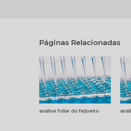
Páginas Relacionadas
análise foliar do feijoeiro
anál