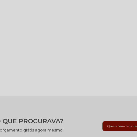
 QUE PROCURAVA?
Quero meu orçam
 orçamento grátis agora mesmo!