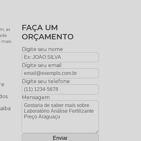
FAÇA UM
im, as
ORÇAMENTO
dade
e mais
Digite seu nome
Digite seu email
Digite seu telefone
re
dos.
Mensagem
saiba