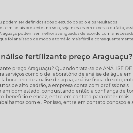
açu podem ser definidos após o estudo do solo e os resultados
tes e minerais presentes no solo, sejam estes em excesso ou falta, ass
eço Araguaçu podem ser melhor averiguados de acordo com a necessi
 que foi analisado de modo a torná-lo mais fértil e consequentement
nálise fertilizante preço Araguaçu?
ilizante preço Araguaçu? Quando trata-se de ANÁLISE DE
a serviços como o de laboratório de análise de água em
a, laboratorio de analise de agua, análise física do solo, ent
utos de alto padrão, a empresa conta com profissionais
 e em bom estado, conquistando então a confiança de to
-benefício e eficaz, entre em contato para obter mais
rabalhamos com e . Por isso, entre em contato conosco e 