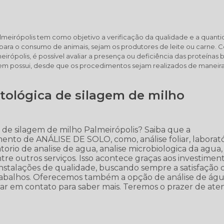
lmeirópolis tem como objetivo a verificação da qualidade e a quant
para o consumo de animais, sejam os produtores de leite ou carne. 
rópolis, é possível avaliar a presença ou deficiência das proteínas b
agem possui, desde que os procedimentos sejam realizados de maneir
tológica de silagem de milho
 de silagem de milho Palmeirópolis? Saiba que a
ento de ANÁLISE DE SOLO, como, análise foliar, laborató
atorio de analise de agua, analise microbiologica da agua,
 entre outros serviços. Isso acontece graças aos investimen
instalações de qualidade, buscando sempre a satisfação 
trabalhos. Oferecemos também a opção de análise de águ
entrar em contato para saber mais. Teremos o prazer de at