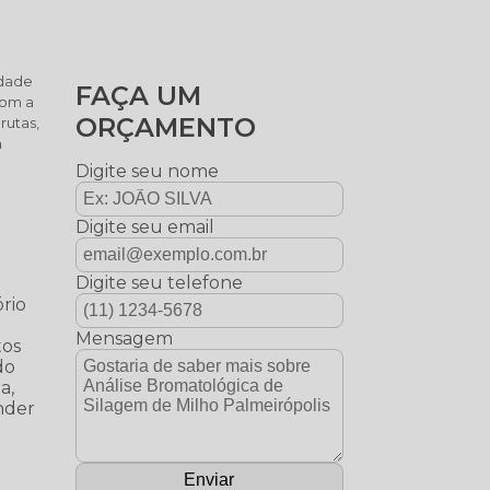
idade
FAÇA UM
Com a
ORÇAMENTO
rutas,
a
Digite seu nome
Digite seu email
Digite seu telefone
rio
Mensagem
tos
do
a,
ender