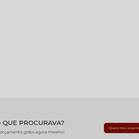
 QUE PROCURAVA?
Quero meu orçam
 orçamento grátis agora mesmo!