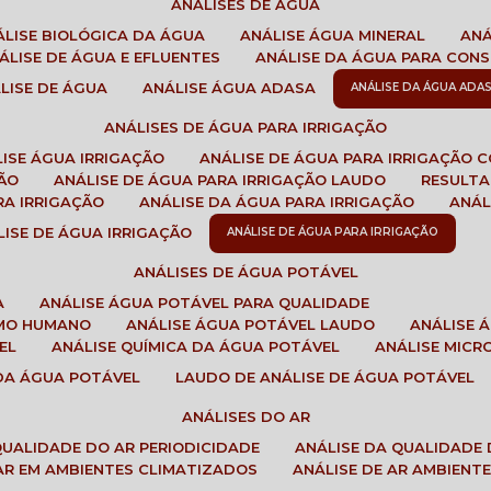
ANÁLISES DE ÁGUA
NÁLISE BIOLÓGICA DA ÁGUA
ANÁLISE ÁGUA MINERAL
AN
NÁLISE DE ÁGUA E EFLUENTES
ANÁLISE DA ÁGUA PARA CO
ÁLISE DE ÁGUA
ANÁLISE ÁGUA ADASA
ANÁLISE DA ÁGUA ADA
ANÁLISES DE ÁGUA PARA IRRIGAÇÃO
LISE ÁGUA IRRIGAÇÃO
ANÁLISE DE ÁGUA PARA IRRIGAÇÃO 
ÇÃO
ANÁLISE DE ÁGUA PARA IRRIGAÇÃO LAUDO
RESULT
RA IRRIGAÇÃO
ANÁLISE DA ÁGUA PARA IRRIGAÇÃO
ANÁ
ÁLISE DE ÁGUA IRRIGAÇÃO
ANÁLISE DE ÁGUA PARA IRRIGAÇÃO
ANÁLISES DE ÁGUA POTÁVEL
A
ANÁLISE ÁGUA POTÁVEL PARA QUALIDADE
UMO HUMANO
ANÁLISE ÁGUA POTÁVEL LAUDO
ANÁLISE
EL
ANÁLISE QUÍMICA DA ÁGUA POTÁVEL
ANÁLISE MIC
 DA ÁGUA POTÁVEL
LAUDO DE ANÁLISE DE ÁGUA POTÁVEL
ANÁLISES DO AR
 QUALIDADE DO AR PERIODICIDADE
ANÁLISE DA QUALIDADE 
 AR EM AMBIENTES CLIMATIZADOS
ANÁLISE DE AR AMBIENT