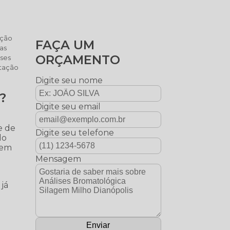
ação
FAÇA UM
cas
ORÇAMENTO
ises
ntação
Digite seu nome
?
Digite seu email
e de
Digite seu telefone
do
 em
Mensagem
 já