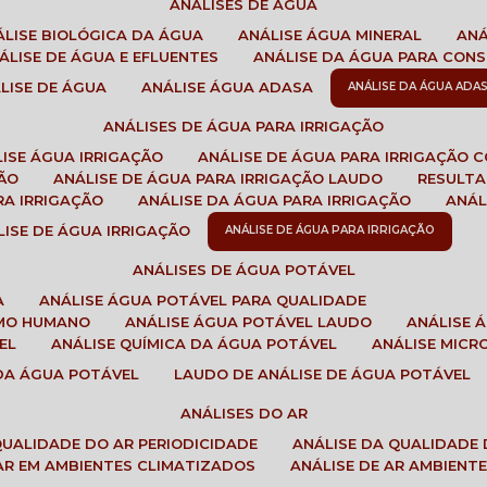
ANÁLISES DE ÁGUA
NÁLISE BIOLÓGICA DA ÁGUA
ANÁLISE ÁGUA MINERAL
AN
NÁLISE DE ÁGUA E EFLUENTES
ANÁLISE DA ÁGUA PARA CO
ÁLISE DE ÁGUA
ANÁLISE ÁGUA ADASA
ANÁLISE DA ÁGUA ADA
ANÁLISES DE ÁGUA PARA IRRIGAÇÃO
LISE ÁGUA IRRIGAÇÃO
ANÁLISE DE ÁGUA PARA IRRIGAÇÃO 
ÇÃO
ANÁLISE DE ÁGUA PARA IRRIGAÇÃO LAUDO
RESULT
RA IRRIGAÇÃO
ANÁLISE DA ÁGUA PARA IRRIGAÇÃO
ANÁ
ÁLISE DE ÁGUA IRRIGAÇÃO
ANÁLISE DE ÁGUA PARA IRRIGAÇÃO
ANÁLISES DE ÁGUA POTÁVEL
A
ANÁLISE ÁGUA POTÁVEL PARA QUALIDADE
UMO HUMANO
ANÁLISE ÁGUA POTÁVEL LAUDO
ANÁLISE
EL
ANÁLISE QUÍMICA DA ÁGUA POTÁVEL
ANÁLISE MIC
 DA ÁGUA POTÁVEL
LAUDO DE ANÁLISE DE ÁGUA POTÁVEL
ANÁLISES DO AR
 QUALIDADE DO AR PERIODICIDADE
ANÁLISE DA QUALIDADE 
 AR EM AMBIENTES CLIMATIZADOS
ANÁLISE DE AR AMBIENT