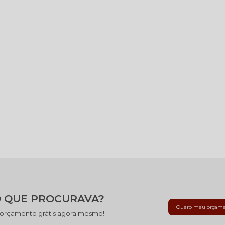
 QUE PROCURAVA?
Quero meu orçam
 orçamento grátis agora mesmo!