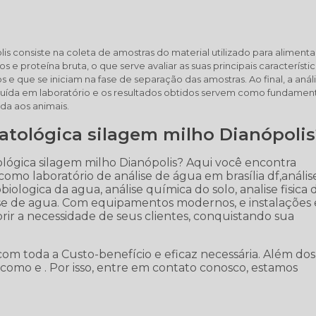
is consiste na coleta de amostras do material utilizado para aliment
s e proteína bruta, o que serve avaliar as suas principais característi
e que se iniciam na fase de separação das amostras. Ao final, a anál
luída em laboratório e os resultados obtidos servem como fundame
da aos animais.
tológica silagem milho Dianópolis
lógica silagem milho Dianópolis? Aqui você encontra
 como laboratório de análise de água em brasília df,anális
obiologica da agua, análise química do solo, analise fisica 
nalise de agua. Com equipamentos modernos, e instalações
rir a necessidade de seus clientes, conquistando sua
 com toda a Custo-benefício e eficaz necessária. Além dos
como e . Por isso, entre em contato conosco, estamos