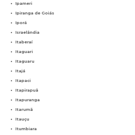
Ipameri
Ipiranga de Goiás
Iporá
Israelândia
Itaberaí
Itaguari
Itaguaru
Itajá
Itapaci
Itapirapuã
Itapuranga
Itarumã
Itauçu
Itumbiara