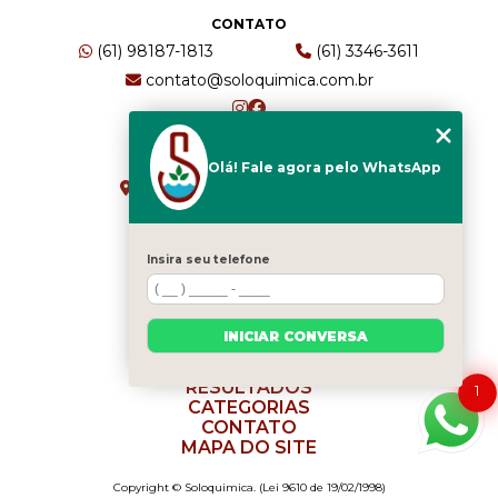
CONTATO
(61) 98187-1813
(61) 3346-3611
contato@soloquimica.com.br
ENDEREÇO
Olá! Fale agora pelo WhatsApp
CRS 511 Sul, Bl B, Sl 49 - Asa Sul
Brasília - DF - CEP: 70361-520
Insira seu telefone
HOME
EMPRESA
INICIAR CONVERSA
SERVIÇOS
BLOG
RESULTADOS
1
CATEGORIAS
CONTATO
MAPA DO SITE
Copyright © Soloquimica. (Lei 9610 de 19/02/1998)