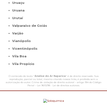
Uruaçu
Uruana
Urutaí
Valparaíso de Goiás
Varjão
Vianópolis
Vicentinópolis
Vila Boa
Vila Propício
O conteúdo do texto "
Análise do Ar Itaparica
" é de direito reservado. Sua
reprodução, parcial ou total, mesmo citando nossos links, é proibida sem a
autorização do autor. Crime de violação de direito autoral – artigo 184 do Código
Penal –
Lei 9610/98 - Lei de direitos autorais
.