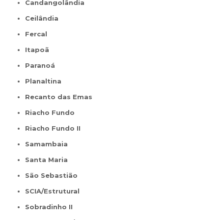
Candangolândia
Ceilândia
Fercal
Itapoã
Paranoá
Planaltina
Recanto das Emas
Riacho Fundo
Riacho Fundo II
Samambaia
Santa Maria
São Sebastião
SCIA/Estrutural
Sobradinho II