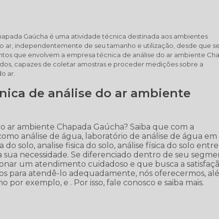
Chapada Gaúcha é uma atividade técnica destinada aos ambientes
 ar, independentemente de seu tamanho e utilização, desde que se
entos que envolvem a empresa técnica de análise do ar ambiente C
icados, capazes de coletar amostras e proceder medições sobre a
o ar.
ica de análise do ar ambiente
do ar ambiente Chapada Gaúcha? Saiba que com a
omo análise de água, laboratório de análise de água em
a do solo, analise fisica do solo, análise física do solo entre
a sua necessidade. Se diferenciado dentro de seu segme
nar um atendimento cuidadoso e que busca a satisfaç
ontos para atendê-lo adequadamente, nós oferecermos, a
mo por exemplo, e . Por isso, fale conosco e saiba mais.