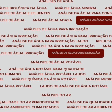
ANÁLISES DE ÁGUA
NÁLISE BIOLÓGICA DA ÁGUA
ANÁLISE ÁGUA MINERAL
AN
NÁLISE DE ÁGUA E EFLUENTES
ANÁLISE DA ÁGUA PARA CO
ÁLISE DE ÁGUA
ANÁLISE ÁGUA ADASA
ANÁLISE DA ÁGUA ADA
ANÁLISES DE ÁGUA PARA IRRIGAÇÃO
LISE ÁGUA IRRIGAÇÃO
ANÁLISE DE ÁGUA PARA IRRIGAÇÃO 
ÇÃO
ANÁLISE DE ÁGUA PARA IRRIGAÇÃO LAUDO
RESULT
RA IRRIGAÇÃO
ANÁLISE DA ÁGUA PARA IRRIGAÇÃO
ANÁ
ÁLISE DE ÁGUA IRRIGAÇÃO
ANÁLISE DE ÁGUA PARA IRRIGAÇÃO
ANÁLISES DE ÁGUA POTÁVEL
A
ANÁLISE ÁGUA POTÁVEL PARA QUALIDADE
UMO HUMANO
ANÁLISE ÁGUA POTÁVEL LAUDO
ANÁLISE
EL
ANÁLISE QUÍMICA DA ÁGUA POTÁVEL
ANÁLISE MIC
 DA ÁGUA POTÁVEL
LAUDO DE ANÁLISE DE ÁGUA POTÁVEL
ANÁLISES DO AR
 QUALIDADE DO AR PERIODICIDADE
ANÁLISE DA QUALIDADE 
 AR EM AMBIENTES CLIMATIZADOS
ANÁLISE DE AR AMBIENT