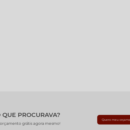
 QUE PROCURAVA?
Quero meu orçam
 orçamento grátis agora mesmo!