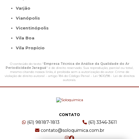
Varjão
Vianópolis
Vicentinópolis
Vila Boa
Vila Propício
O conteúdo do texto "
Empresa Técnica de Análise da Qualidade do Ar
Periodicidade Jaraguá
" é de direito reservado. Sua reprodução, parcial ou total,
mesmo citando nossos links, é proibida sem a autorização do autor. Crime de
violação de direito autoral – artigo 184 do Código Penal –
Lei 9610/98 - Lei de direitos
autorais
.
CONTATO
(61) 98187-1813
(61) 3346-3611
contato@soloquimica.com.br