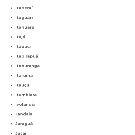
Itaberaí
Itaguari
Itaguaru
Itajá
Itapaci
Itapirapuã
Itapuranga
Itarumã
Itauçu
Itumbiara
Ivolândia
Jandaia
Jaraguá
Jataí