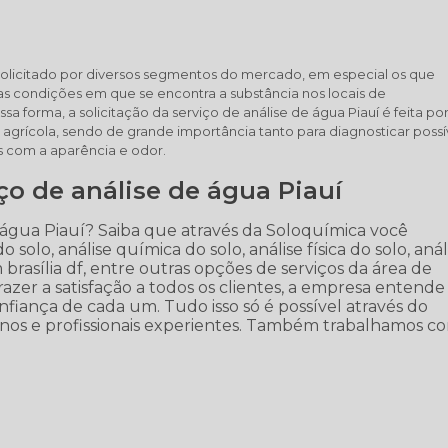
é solicitado por diversos segmentos do mercado, em especial os que
s condições em que se encontra a substância nos locais de
 forma, a solicitação da serviço de análise de água Piauí é feita po
agrícola, sendo de grande importância tanto para diagnosticar possí
s com a aparência e odor.
iço de análise de água Piauí
 água Piauí? Saiba que através da Soloquímica você
o solo, análise química do solo, análise física do solo, anál
m brasília df, entre outras opções de serviços da área de
zer a satisfação a todos os clientes, a empresa entend
fiança de cada um. Tudo isso só é possível através do
s e profissionais experientes. Também trabalhamos co