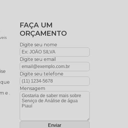
FAÇA UM
ORÇAMENTO
r
veis
Digite seu nome
Digite seu email
ise
Digite seu telefone
e que
Mensagem
m e .