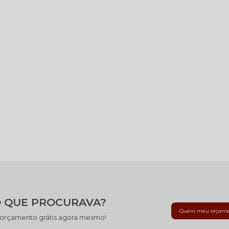
 QUE PROCURAVA?
Quero meu orçam
 orçamento grátis agora mesmo!