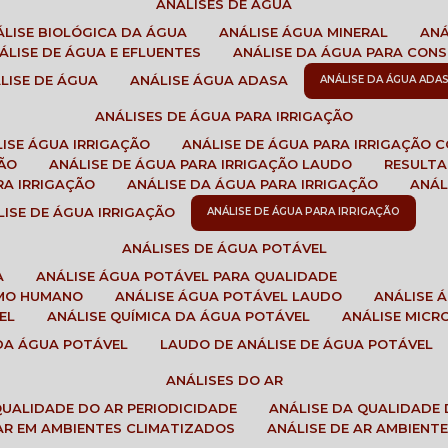
ANÁLISES DE ÁGUA
NÁLISE BIOLÓGICA DA ÁGUA
ANÁLISE ÁGUA MINERAL
AN
NÁLISE DE ÁGUA E EFLUENTES
ANÁLISE DA ÁGUA PARA CO
ÁLISE DE ÁGUA
ANÁLISE ÁGUA ADASA
ANÁLISE DA ÁGUA ADA
ANÁLISES DE ÁGUA PARA IRRIGAÇÃO
LISE ÁGUA IRRIGAÇÃO
ANÁLISE DE ÁGUA PARA IRRIGAÇÃO 
ÇÃO
ANÁLISE DE ÁGUA PARA IRRIGAÇÃO LAUDO
RESULT
RA IRRIGAÇÃO
ANÁLISE DA ÁGUA PARA IRRIGAÇÃO
ANÁ
ÁLISE DE ÁGUA IRRIGAÇÃO
ANÁLISE DE ÁGUA PARA IRRIGAÇÃO
ANÁLISES DE ÁGUA POTÁVEL
A
ANÁLISE ÁGUA POTÁVEL PARA QUALIDADE
UMO HUMANO
ANÁLISE ÁGUA POTÁVEL LAUDO
ANÁLISE
EL
ANÁLISE QUÍMICA DA ÁGUA POTÁVEL
ANÁLISE MIC
 DA ÁGUA POTÁVEL
LAUDO DE ANÁLISE DE ÁGUA POTÁVEL
ANÁLISES DO AR
 QUALIDADE DO AR PERIODICIDADE
ANÁLISE DA QUALIDADE 
 AR EM AMBIENTES CLIMATIZADOS
ANÁLISE DE AR AMBIENT