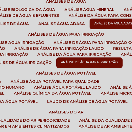
ANÁLISES DE ÁGUA
NÁLISE BIOLÓGICA DA ÁGUA
ANÁLISE ÁGUA MINERAL
AN
NÁLISE DE ÁGUA E EFLUENTES
ANÁLISE DA ÁGUA PARA CO
ÁLISE DE ÁGUA
ANÁLISE ÁGUA ADASA
ANÁLISE DA ÁGUA ADA
ANÁLISES DE ÁGUA PARA IRRIGAÇÃO
LISE ÁGUA IRRIGAÇÃO
ANÁLISE DE ÁGUA PARA IRRIGAÇÃO 
ÇÃO
ANÁLISE DE ÁGUA PARA IRRIGAÇÃO LAUDO
RESULT
RA IRRIGAÇÃO
ANÁLISE DA ÁGUA PARA IRRIGAÇÃO
ANÁ
ÁLISE DE ÁGUA IRRIGAÇÃO
ANÁLISE DE ÁGUA PARA IRRIGAÇÃO
ANÁLISES DE ÁGUA POTÁVEL
A
ANÁLISE ÁGUA POTÁVEL PARA QUALIDADE
UMO HUMANO
ANÁLISE ÁGUA POTÁVEL LAUDO
ANÁLISE
EL
ANÁLISE QUÍMICA DA ÁGUA POTÁVEL
ANÁLISE MIC
 DA ÁGUA POTÁVEL
LAUDO DE ANÁLISE DE ÁGUA POTÁVEL
ANÁLISES DO AR
 QUALIDADE DO AR PERIODICIDADE
ANÁLISE DA QUALIDADE 
 AR EM AMBIENTES CLIMATIZADOS
ANÁLISE DE AR AMBIENT