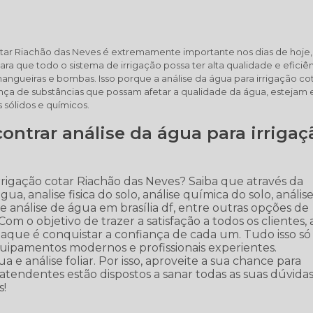
otar Riachão das Neves é extremamente importante nos dias de hoje,
ra que todo o sistema de irrigação possa ter alta qualidade e eficiên
gueiras e bombas. Isso porque a análise da água para irrigação co
nça de substâncias que possam afetar a qualidade da água, estejam 
sólidos e químicos.
contrar análise da água para irrigaç
rrigação cotar Riachão das Neves? Saiba que através da
a, analise fisica do solo, análise química do solo, anális
io de análise de água em brasília df, entre outras opções de
m o objetivo de trazer a satisfação a todos os clientes, 
que é conquistar a confiança de cada um. Tudo isso só
quipamentos modernos e profissionais experientes.
 e análise foliar. Por isso, aproveite a sua chance para
atendentes estão dispostos a sanar todas as suas dúvida
s!