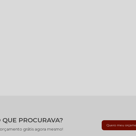
 QUE PROCURAVA?
Quero meu orçam
 orçamento grátis agora mesmo!