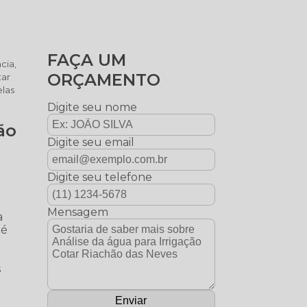
FAÇA UM
cia,
ORÇAMENTO
tar
elas
Digite seu nome
ão
Digite seu email
Digite seu telefone
e
Mensagem
a
 é
s