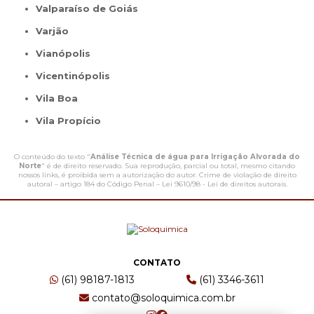
Valparaíso de Goiás
Varjão
Vianópolis
Vicentinópolis
Vila Boa
Vila Propício
O conteúdo do texto "
Análise Técnica de água para Irrigação Alvorada do
Norte
" é de direito reservado. Sua reprodução, parcial ou total, mesmo citando
nossos links, é proibida sem a autorização do autor. Crime de violação de direito
autoral – artigo 184 do Código Penal –
Lei 9610/98 - Lei de direitos autorais
.
CONTATO
(61) 98187-1813
(61) 3346-3611
contato@soloquimica.com.br