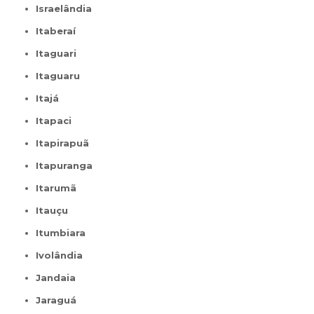
Israelândia
Itaberaí
Itaguari
Itaguaru
Itajá
Itapaci
Itapirapuã
Itapuranga
Itarumã
Itauçu
Itumbiara
Ivolândia
Jandaia
Jaraguá