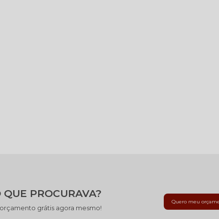
 QUE PROCURAVA?
Quero meu orçam
 orçamento grátis agora mesmo!