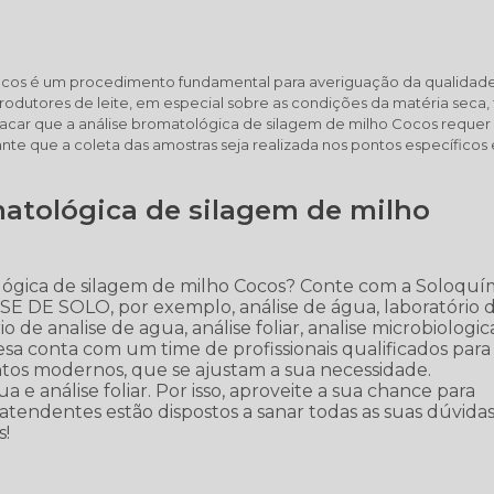
Cocos é um procedimento fundamental para averiguação da qualidad
odutores de leite, em especial sobre as condições da matéria seca, 
stacar que a análise bromatológica de silagem de milho Cocos requer
rante que a coleta das amostras seja realizada nos pontos específicos
atológica de silagem de milho
lógica de silagem de milho Cocos? Conte com a Soloquí
LISE DE SOLO, por exemplo, análise de água, laboratório 
io de analise de agua, análise foliar, analise microbiologic
esa conta com um time de profissionais qualificados para
ntos modernos, que se ajustam a sua necessidade.
 e análise foliar. Por isso, aproveite a sua chance para
atendentes estão dispostos a sanar todas as suas dúvida
s!