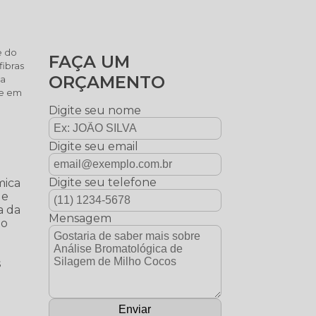
e do
FAÇA UM
fibras
ORÇAMENTO
 a
 e em
Digite seu nome
Digite seu email
Digite seu telefone
mica
de
a da
Mensagem
 o
s