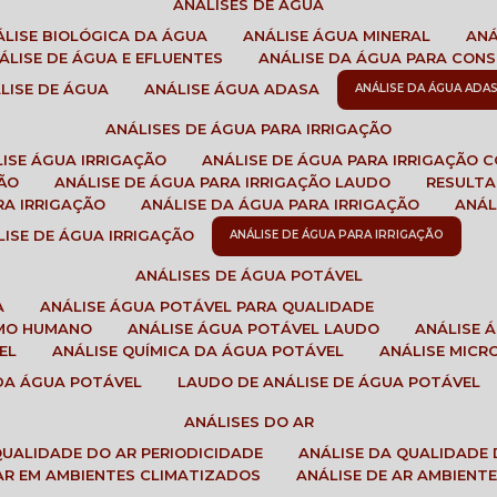
ANÁLISES DE ÁGUA
NÁLISE BIOLÓGICA DA ÁGUA
ANÁLISE ÁGUA MINERAL
AN
NÁLISE DE ÁGUA E EFLUENTES
ANÁLISE DA ÁGUA PARA CO
ÁLISE DE ÁGUA
ANÁLISE ÁGUA ADASA
ANÁLISE DA ÁGUA ADA
ANÁLISES DE ÁGUA PARA IRRIGAÇÃO
LISE ÁGUA IRRIGAÇÃO
ANÁLISE DE ÁGUA PARA IRRIGAÇÃO 
ÇÃO
ANÁLISE DE ÁGUA PARA IRRIGAÇÃO LAUDO
RESULT
RA IRRIGAÇÃO
ANÁLISE DA ÁGUA PARA IRRIGAÇÃO
ANÁ
ÁLISE DE ÁGUA IRRIGAÇÃO
ANÁLISE DE ÁGUA PARA IRRIGAÇÃO
ANÁLISES DE ÁGUA POTÁVEL
A
ANÁLISE ÁGUA POTÁVEL PARA QUALIDADE
UMO HUMANO
ANÁLISE ÁGUA POTÁVEL LAUDO
ANÁLISE
EL
ANÁLISE QUÍMICA DA ÁGUA POTÁVEL
ANÁLISE MIC
 DA ÁGUA POTÁVEL
LAUDO DE ANÁLISE DE ÁGUA POTÁVEL
ANÁLISES DO AR
 QUALIDADE DO AR PERIODICIDADE
ANÁLISE DA QUALIDADE 
 AR EM AMBIENTES CLIMATIZADOS
ANÁLISE DE AR AMBIENT