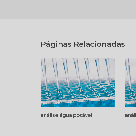
Páginas Relacionadas
análise água potável
anál