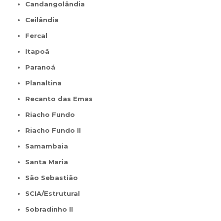
Candangolândia
Ceilândia
Fercal
Itapoã
Paranoá
Planaltina
Recanto das Emas
Riacho Fundo
Riacho Fundo II
Samambaia
Santa Maria
São Sebastião
SCIA/Estrutural
Sobradinho II