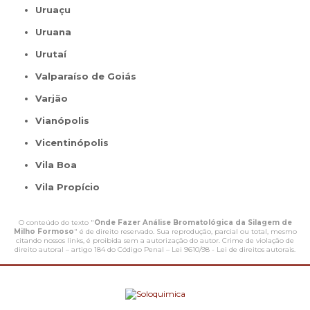
Uruaçu
Uruana
Urutaí
Valparaíso de Goiás
Varjão
Vianópolis
Vicentinópolis
Vila Boa
Vila Propício
O conteúdo do texto "
Onde Fazer Análise Bromatológica da Silagem de
Milho Formoso
" é de direito reservado. Sua reprodução, parcial ou total, mesmo
citando nossos links, é proibida sem a autorização do autor. Crime de violação de
direito autoral – artigo 184 do Código Penal –
Lei 9610/98 - Lei de direitos autorais
.