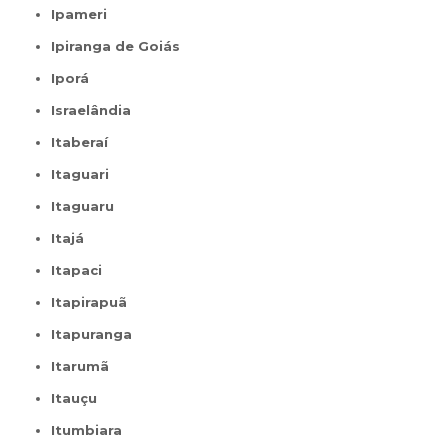
Ipameri
Ipiranga de Goiás
Iporá
Israelândia
Itaberaí
Itaguari
Itaguaru
Itajá
Itapaci
Itapirapuã
Itapuranga
Itarumã
Itauçu
Itumbiara