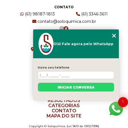
CONTATO
(61) 98187-1813
(61) 3346-3611
contato@soloquimica.com.br
ENDEREÇO
Olá! Fale agora pelo WhatsApp
CRS 511 Sul, Bl B, Sl 49 - Asa Sul
Brasília - DF - CEP: 70361-520
Insira seu telefone
HOME
EMPRESA
INICIAR CONVERSA
SERVIÇOS
BLOG
RESULTADOS
1
CATEGORIAS
CONTATO
MAPA DO SITE
Copyright © Soloquimica. (Lei 9610 de 19/02/1998)