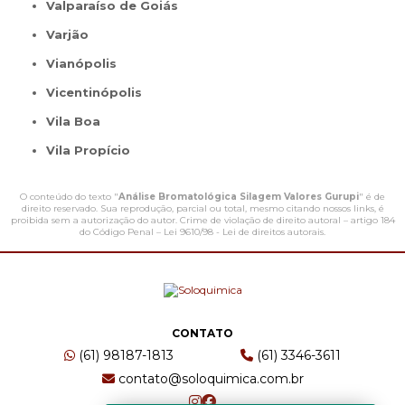
Valparaíso de Goiás
Varjão
Vianópolis
Vicentinópolis
Vila Boa
Vila Propício
O conteúdo do texto "
Análise Bromatológica Silagem Valores Gurupi
" é de
direito reservado. Sua reprodução, parcial ou total, mesmo citando nossos links, é
proibida sem a autorização do autor. Crime de violação de direito autoral – artigo 184
do Código Penal –
Lei 9610/98 - Lei de direitos autorais
.
CONTATO
(61) 98187-1813
(61) 3346-3611
contato@soloquimica.com.br