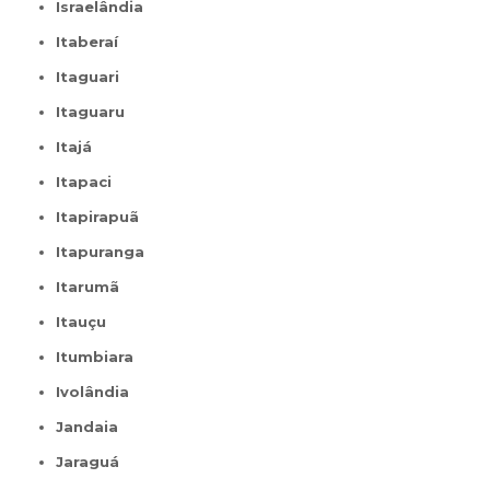
Israelândia
Itaberaí
Itaguari
Itaguaru
Itajá
Itapaci
Itapirapuã
Itapuranga
Itarumã
Itauçu
Itumbiara
Ivolândia
Jandaia
Jaraguá