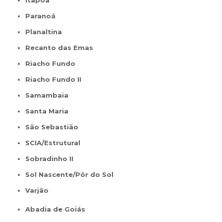
Itapoã
Paranoá
Planaltina
Recanto das Emas
Riacho Fundo
Riacho Fundo II
Samambaia
Santa Maria
São Sebastião
SCIA/Estrutural
Sobradinho II
Sol Nascente/Pôr do Sol
Varjão
Abadia de Goiás