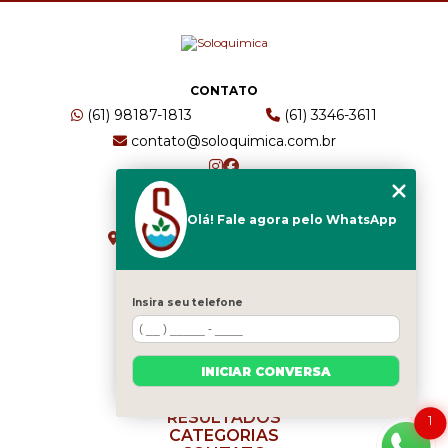
CONTATO
(61) 98187-1813
(61) 3346-3611
contato@soloquimica.com.br
ENDEREÇO
Olá! Fale agora pelo WhatsApp
CRS 511 Sul, Bl B, Sl 49 - Asa Sul
Brasília - DF - CEP: 70361-520
Insira seu telefone
HOME
EMPRESA
INICIAR CONVERSA
SERVIÇOS
BLOG
RESULTADOS
1
CATEGORIAS