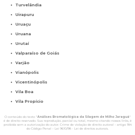
Turvelândia
Uirapuru
Uruaçu
Uruana
Urutaí
Valparaíso de Goiás
Varjão
Vianópolis
Vicentinópolis
Vila Boa
Vila Propício
O conteúdo do texto "
Análises Bromatológica da Silagem de Milho Jaraguá
"
é de direito reservado. Sua reprodução, parcial ou total, mesmo citando nossos links, é
proibida sem a autorização do autor. Crime de violação de direito autoral – artigo 184
do Código Penal –
Lei 9610/98 - Lei de direitos autorais
.