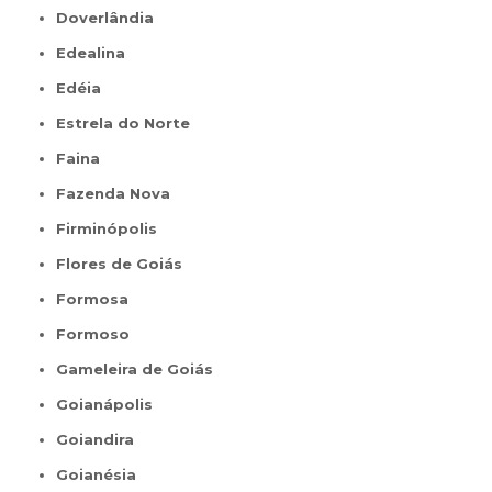
Doverlândia
Edealina
Edéia
Estrela do Norte
Faina
Fazenda Nova
Firminópolis
Flores de Goiás
Formosa
Formoso
Gameleira de Goiás
Goianápolis
Goiandira
Goianésia