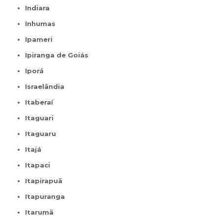
Indiara
Inhumas
Ipameri
Ipiranga de Goiás
Iporá
Israelândia
Itaberaí
Itaguari
Itaguaru
Itajá
Itapaci
Itapirapuã
Itapuranga
Itarumã