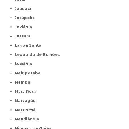
Jaupaci
Jesúpolis
Joviânia
Jussara
Lagoa Santa
Leopoldo de Bulhões
Luziânia
Mairipotaba
Mambaí
Mara Rosa
Marzagão
Matrinchã
Maurilândia
Mimoso de Goiás