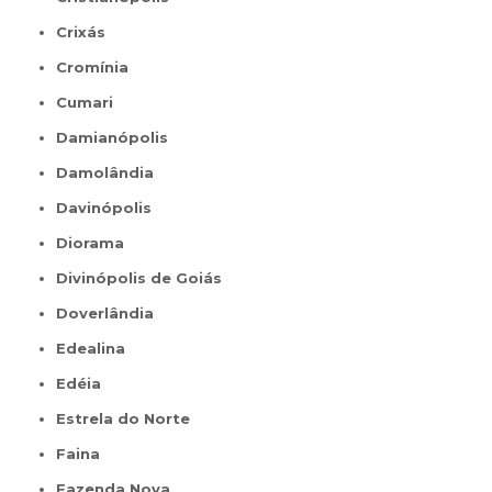
Crixás
Cromínia
Cumari
Damianópolis
Damolândia
Davinópolis
Diorama
Divinópolis de Goiás
Doverlândia
Edealina
Edéia
Estrela do Norte
Faina
Fazenda Nova