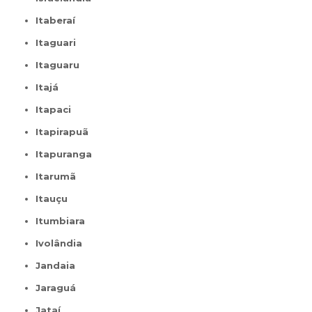
Itaberaí
Itaguari
Itaguaru
Itajá
Itapaci
Itapirapuã
Itapuranga
Itarumã
Itauçu
Itumbiara
Ivolândia
Jandaia
Jaraguá
Jataí