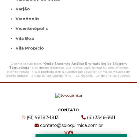
Varjão
Vianópolis
Vicentinópolis
Vila Boa
Vila Propício
O conteúdo do texto "
Onde Encontro Análise Bromatológica Silagem
Taguatinga
" é de direito reservado. Sua reprodução, parcial ou total, mesmo
citando nossos links, é proibida sem a autorização do autor. Crime de violação de
direito autoral – artigo 184 do Código Penal –
Lei 9610/98 - Lei de direitos autorais
.
CONTATO
(61) 98187-1813
(61) 3346-3611
contato@soloquimica.com.br