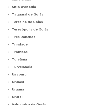
Sítio d'Abadia
Taquaral de Goiás
Teresina de Goiás
Terezópolis de Goiás
Três Ranchos
Trindade
Trombas
Turvânia
Turvelândia
Uirapuru
Uruaçu
Uruana
Urutaí
Valparaíso de Goiás