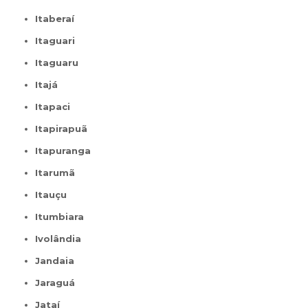
Itaberaí
Itaguari
Itaguaru
Itajá
Itapaci
Itapirapuã
Itapuranga
Itarumã
Itauçu
Itumbiara
Ivolândia
Jandaia
Jaraguá
Jataí