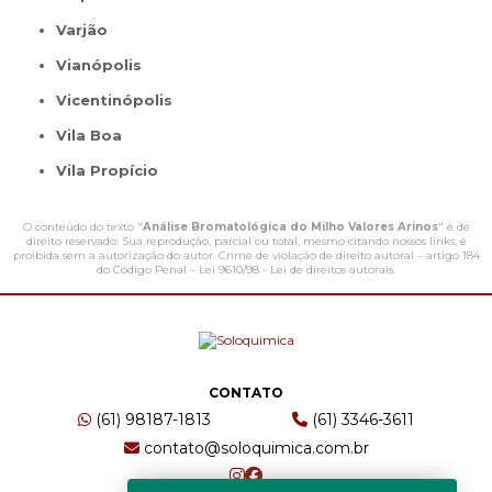
Varjão
Vianópolis
Vicentinópolis
Vila Boa
Vila Propício
O conteúdo do texto "
Análise Bromatológica do Milho Valores Arinos
" é de
direito reservado. Sua reprodução, parcial ou total, mesmo citando nossos links, é
proibida sem a autorização do autor. Crime de violação de direito autoral – artigo 184
do Código Penal –
Lei 9610/98 - Lei de direitos autorais
.
CONTATO
(61) 98187-1813
(61) 3346-3611
contato@soloquimica.com.br