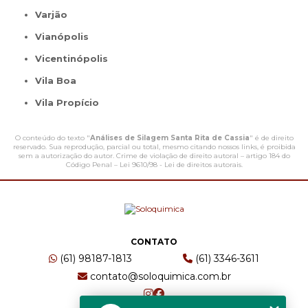
Varjão
Vianópolis
Vicentinópolis
Vila Boa
Vila Propício
O conteúdo do texto "
Análises de Silagem Santa Rita de Cassia
" é de direito
reservado. Sua reprodução, parcial ou total, mesmo citando nossos links, é proibida
sem a autorização do autor. Crime de violação de direito autoral – artigo 184 do
Código Penal –
Lei 9610/98 - Lei de direitos autorais
.
CONTATO
(61) 98187-1813
(61) 3346-3611
contato@soloquimica.com.br