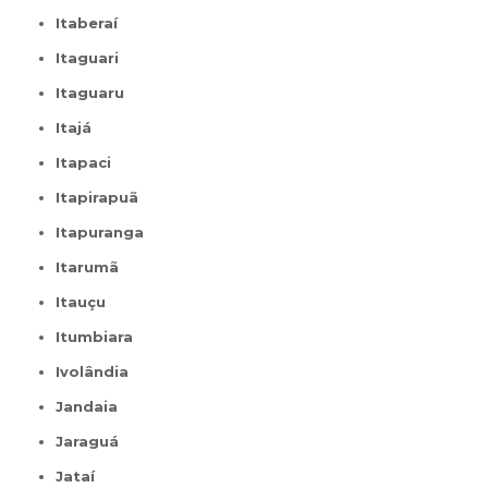
Itaberaí
Itaguari
Itaguaru
Itajá
Itapaci
Itapirapuã
Itapuranga
Itarumã
Itauçu
Itumbiara
Ivolândia
Jandaia
Jaraguá
Jataí