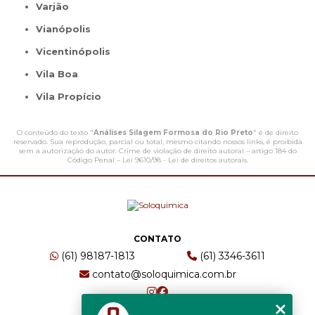
Varjão
Vianópolis
Vicentinópolis
Vila Boa
Vila Propício
O conteúdo do texto "
Análises Silagem Formosa do Rio Preto
" é de direito
reservado. Sua reprodução, parcial ou total, mesmo citando nossos links, é proibida
sem a autorização do autor. Crime de violação de direito autoral – artigo 184 do
Código Penal –
Lei 9610/98 - Lei de direitos autorais
.
CONTATO
(61) 98187-1813
(61) 3346-3611
contato@soloquimica.com.br