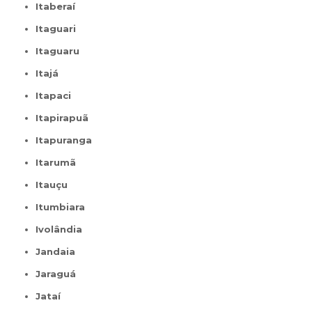
Itaberaí
Itaguari
Itaguaru
Itajá
Itapaci
Itapirapuã
Itapuranga
Itarumã
Itauçu
Itumbiara
Ivolândia
Jandaia
Jaraguá
Jataí