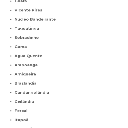
Guará
Vicente Pires
Núcleo Bandeirante
Taguatinga
Sobradinho
Gama
Água Quente
Arapoanga
Arniqueira
Brazlândia
Candangolândia
Ceilândia
Fercal
Itapoã