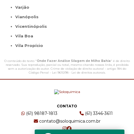
Varjão
Vianópolis
Vicentinópolis
Vila Boa
Vila Propício
O conteúdo do texto "
Onde Fazer Análise Silagem de Milho Bahia
" é de direito
reservado. Sua reprodução, parcial ou total, mesmo citando nossos links, é proibida
sem a autorização do autor. Crime de violação de direito autoral – artigo 184 do
Código Penal –
Lei 9610/98 - Lei de direitos autorais
.
CONTATO
(61) 98187-1813
(61) 3346-3611
contato@soloquimica.com.br