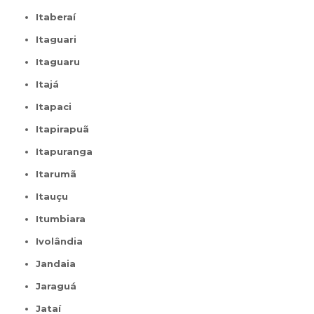
Itaberaí
Itaguari
Itaguaru
Itajá
Itapaci
Itapirapuã
Itapuranga
Itarumã
Itauçu
Itumbiara
Ivolândia
Jandaia
Jaraguá
Jataí