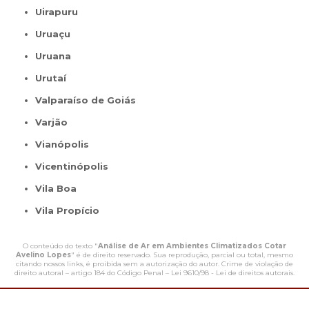
Uirapuru
Uruaçu
Uruana
Urutaí
Valparaíso de Goiás
Varjão
Vianópolis
Vicentinópolis
Vila Boa
Vila Propício
O conteúdo do texto "
Análise de Ar em Ambientes Climatizados Cotar
Avelino Lopes
" é de direito reservado. Sua reprodução, parcial ou total, mesmo
citando nossos links, é proibida sem a autorização do autor. Crime de violação de
direito autoral – artigo 184 do Código Penal –
Lei 9610/98 - Lei de direitos autorais
.