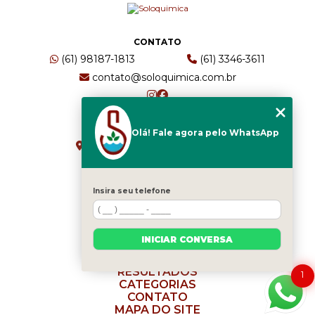
CONTATO
(61) 98187-1813
(61) 3346-3611
contato@soloquimica.com.br
ENDEREÇO
Olá! Fale agora pelo WhatsApp
CRS 511 Sul, Bl B, Sl 49 - Asa Sul
Brasília - DF - CEP: 70361-520
Insira seu telefone
HOME
EMPRESA
INICIAR CONVERSA
SERVIÇOS
BLOG
RESULTADOS
1
CATEGORIAS
CONTATO
MAPA DO SITE