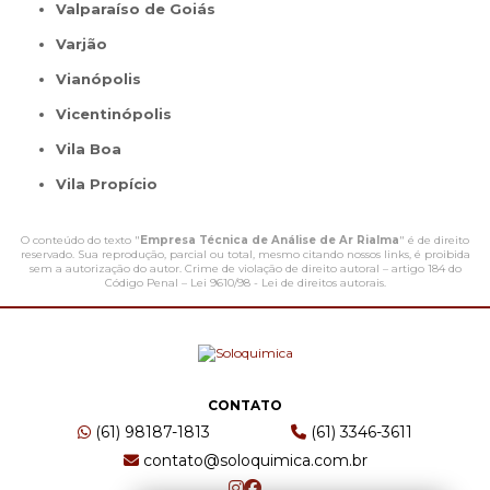
Valparaíso de Goiás
Varjão
Vianópolis
Vicentinópolis
Vila Boa
Vila Propício
O conteúdo do texto "
Empresa Técnica de Análise de Ar Rialma
" é de direito
reservado. Sua reprodução, parcial ou total, mesmo citando nossos links, é proibida
sem a autorização do autor. Crime de violação de direito autoral – artigo 184 do
Código Penal –
Lei 9610/98 - Lei de direitos autorais
.
CONTATO
(61) 98187-1813
(61) 3346-3611
contato@soloquimica.com.br