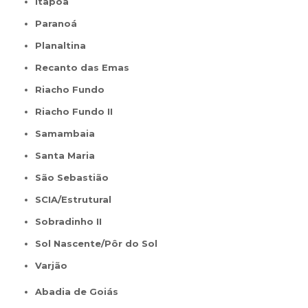
Itapoã
Paranoá
Planaltina
Recanto das Emas
Riacho Fundo
Riacho Fundo II
Samambaia
Santa Maria
São Sebastião
SCIA/Estrutural
Sobradinho II
Sol Nascente/Pôr do Sol
Varjão
Abadia de Goiás