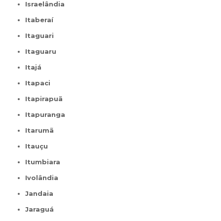
Israelândia
Itaberaí
Itaguari
Itaguaru
Itajá
Itapaci
Itapirapuã
Itapuranga
Itarumã
Itauçu
Itumbiara
Ivolândia
Jandaia
Jaraguá