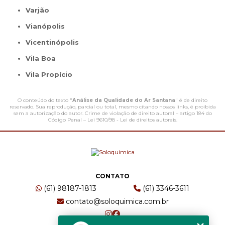
Varjão
Vianópolis
Vicentinópolis
Vila Boa
Vila Propício
O conteúdo do texto "
Análise da Qualidade do Ar Santana
" é de direito
reservado. Sua reprodução, parcial ou total, mesmo citando nossos links, é proibida
sem a autorização do autor. Crime de violação de direito autoral – artigo 184 do
Código Penal –
Lei 9610/98 - Lei de direitos autorais
.
CONTATO
(61) 98187-1813
(61) 3346-3611
contato@soloquimica.com.br