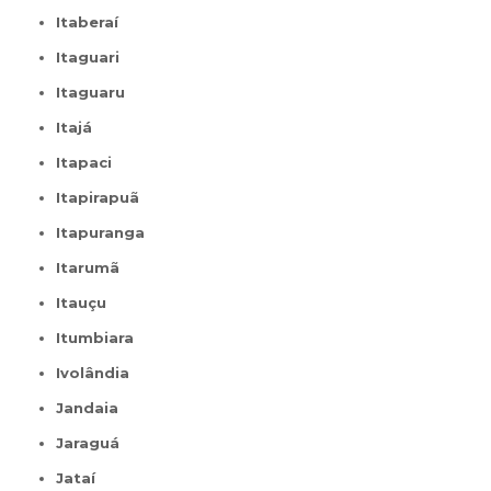
Itaberaí
Itaguari
Itaguaru
Itajá
Itapaci
Itapirapuã
Itapuranga
Itarumã
Itauçu
Itumbiara
Ivolândia
Jandaia
Jaraguá
Jataí