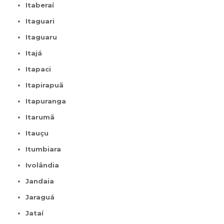
Itaberaí
Itaguari
Itaguaru
Itajá
Itapaci
Itapirapuã
Itapuranga
Itarumã
Itauçu
Itumbiara
Ivolândia
Jandaia
Jaraguá
Jataí