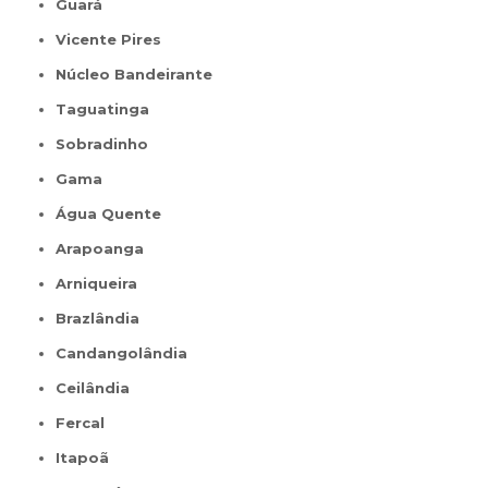
Guará
Vicente Pires
Núcleo Bandeirante
Taguatinga
Sobradinho
Gama
Água Quente
Arapoanga
Arniqueira
Brazlândia
Candangolândia
Ceilândia
Fercal
Itapoã