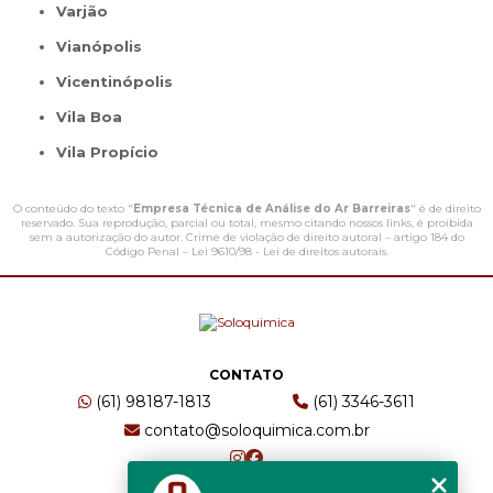
Varjão
Vianópolis
Vicentinópolis
Vila Boa
Vila Propício
O conteúdo do texto "
Empresa Técnica de Análise do Ar Barreiras
" é de direito
reservado. Sua reprodução, parcial ou total, mesmo citando nossos links, é proibida
sem a autorização do autor. Crime de violação de direito autoral – artigo 184 do
Código Penal –
Lei 9610/98 - Lei de direitos autorais
.
CONTATO
(61) 98187-1813
(61) 3346-3611
contato@soloquimica.com.br