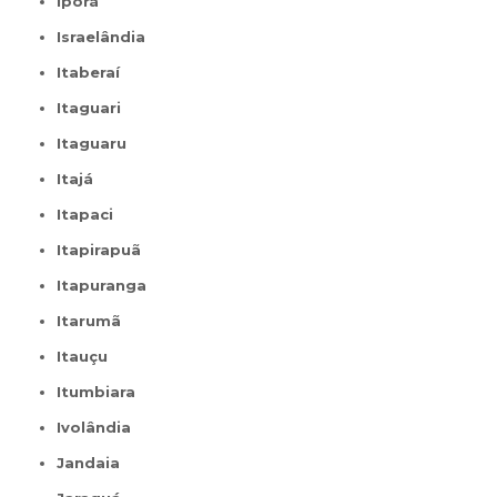
Iporá
Israelândia
Itaberaí
Itaguari
Itaguaru
Itajá
Itapaci
Itapirapuã
Itapuranga
Itarumã
Itauçu
Itumbiara
Ivolândia
Jandaia