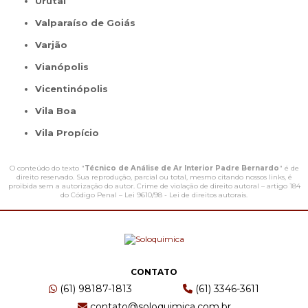
Urutaí
Valparaíso de Goiás
Varjão
Vianópolis
Vicentinópolis
Vila Boa
Vila Propício
O conteúdo do texto "
Técnico de Análise de Ar Interior Padre Bernardo
" é de
direito reservado. Sua reprodução, parcial ou total, mesmo citando nossos links, é
proibida sem a autorização do autor. Crime de violação de direito autoral – artigo 184
do Código Penal –
Lei 9610/98 - Lei de direitos autorais
.
CONTATO
(61) 98187-1813
(61) 3346-3611
contato@soloquimica.com.br