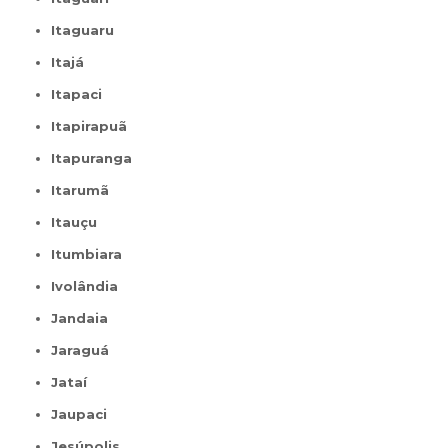
Itaguaru
Itajá
Itapaci
Itapirapuã
Itapuranga
Itarumã
Itauçu
Itumbiara
Ivolândia
Jandaia
Jaraguá
Jataí
Jaupaci
Jesúpolis