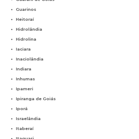
Guarinos
Heitoraí
Hidrolândia
Hidrolina
Iaciara
Inaciolândia
Indiara
Inhumas
Ipameri
Ipiranga de Goiás
Iporá
Israelândia
Itaberaí
Itaguari