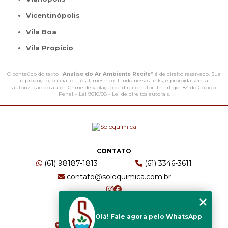
Vicentinópolis
Vila Boa
Vila Propício
O conteúdo do texto "
Análise do Ar Ambiente Recife
" é de direito reservado. Sua
reprodução, parcial ou total, mesmo citando nossos links, é proibida sem a
autorização do autor. Crime de violação de direito autoral – artigo 184 do Código
Penal –
Lei 9610/98 - Lei de direitos autorais
.
CONTATO
(61) 98187-1813
(61) 3346-3611
contato@soloquimica.com.br
ENDEREÇO
Olá! Fale agora pelo WhatsApp
CRS 511 Sul, Bl B, Sl 49 - Asa Sul