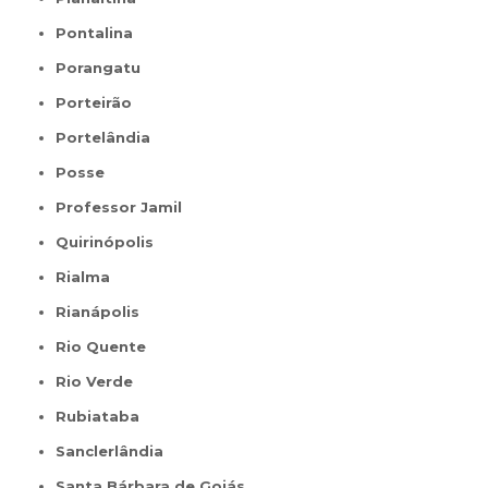
Pontalina
Porangatu
Porteirão
Portelândia
Posse
Professor Jamil
Quirinópolis
Rialma
Rianápolis
Rio Quente
Rio Verde
Rubiataba
Sanclerlândia
Santa Bárbara de Goiás