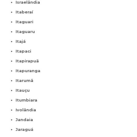
Israelândia
Itaberaí
Itaguari
Itaguaru
Itajá
Itapaci
Itapirapuã
Itapuranga
Itarumã
Itauçu
Itumbiara
Ivolândia
Jandaia
Jaraguá