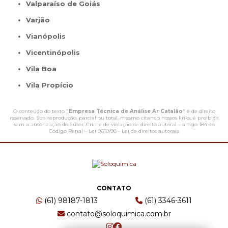
Valparaíso de Goiás
Varjão
Vianópolis
Vicentinópolis
Vila Boa
Vila Propício
O conteúdo do texto "
Empresa Técnica de Análise Ar Catalão
" é de direito
reservado. Sua reprodução, parcial ou total, mesmo citando nossos links, é proibida
sem a autorização do autor. Crime de violação de direito autoral – artigo 184 do
Código Penal –
Lei 9610/98 - Lei de direitos autorais
.
CONTATO
(61) 98187-1813
(61) 3346-3611
contato@soloquimica.com.br