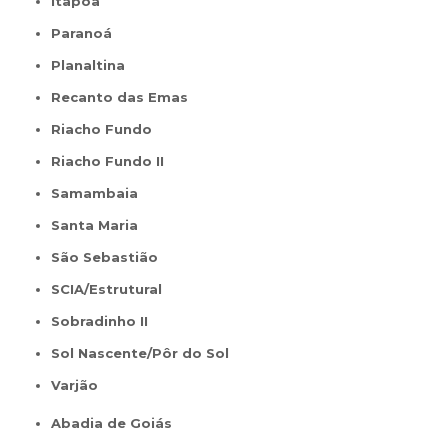
Itapoã
Paranoá
Planaltina
Recanto das Emas
Riacho Fundo
Riacho Fundo II
Samambaia
Santa Maria
São Sebastião
SCIA/Estrutural
Sobradinho II
Sol Nascente/Pôr do Sol
Varjão
Abadia de Goiás