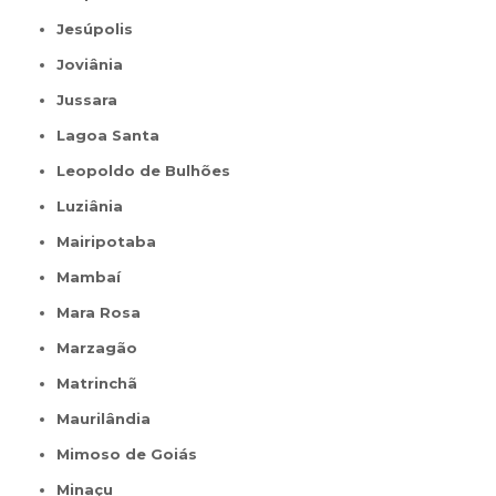
Jesúpolis
Joviânia
Jussara
Lagoa Santa
Leopoldo de Bulhões
Luziânia
Mairipotaba
Mambaí
Mara Rosa
Marzagão
Matrinchã
Maurilândia
Mimoso de Goiás
Minaçu