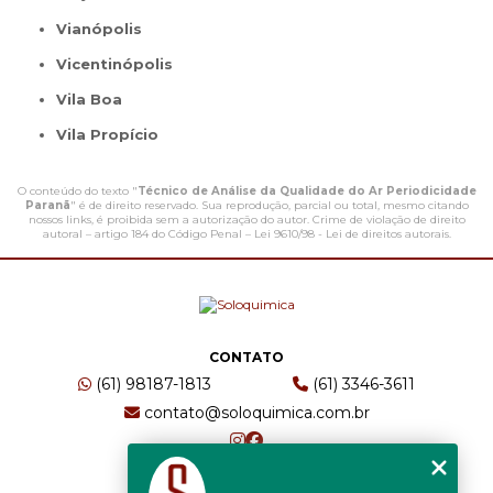
Vianópolis
Vicentinópolis
Vila Boa
Vila Propício
O conteúdo do texto "
Técnico de Análise da Qualidade do Ar Periodicidade
Paranã
" é de direito reservado. Sua reprodução, parcial ou total, mesmo citando
nossos links, é proibida sem a autorização do autor. Crime de violação de direito
autoral – artigo 184 do Código Penal –
Lei 9610/98 - Lei de direitos autorais
.
CONTATO
(61) 98187-1813
(61) 3346-3611
contato@soloquimica.com.br
ENDEREÇO