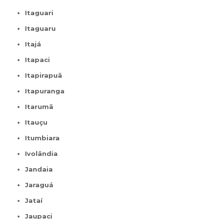
Itaguari
Itaguaru
Itajá
Itapaci
Itapirapuã
Itapuranga
Itarumã
Itauçu
Itumbiara
Ivolândia
Jandaia
Jaraguá
Jataí
Jaupaci