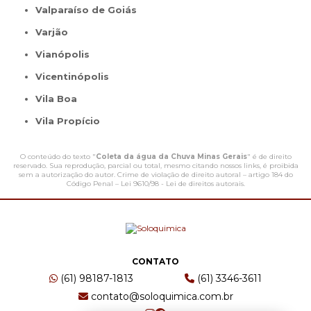
Valparaíso de Goiás
Varjão
Vianópolis
Vicentinópolis
Vila Boa
Vila Propício
O conteúdo do texto "
Coleta da água da Chuva Minas Gerais
" é de direito
reservado. Sua reprodução, parcial ou total, mesmo citando nossos links, é proibida
sem a autorização do autor. Crime de violação de direito autoral – artigo 184 do
Código Penal –
Lei 9610/98 - Lei de direitos autorais
.
CONTATO
(61) 98187-1813
(61) 3346-3611
contato@soloquimica.com.br