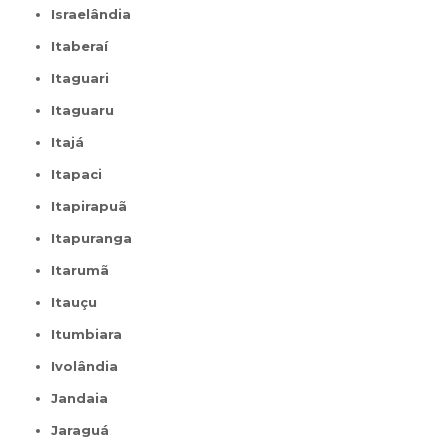
Israelândia
Itaberaí
Itaguari
Itaguaru
Itajá
Itapaci
Itapirapuã
Itapuranga
Itarumã
Itauçu
Itumbiara
Ivolândia
Jandaia
Jaraguá