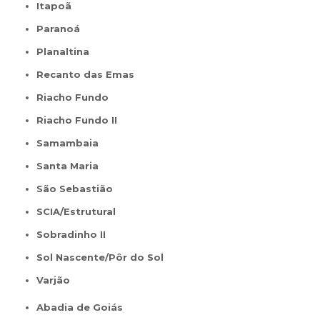
Itapoã
Paranoá
Planaltina
Recanto das Emas
Riacho Fundo
Riacho Fundo II
Samambaia
Santa Maria
São Sebastião
SCIA/Estrutural
Sobradinho II
Sol Nascente/Pôr do Sol
Varjão
Abadia de Goiás