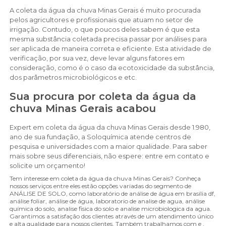
A coleta da água da chuva Minas Gerais é muito procurada
pelos agricultores e profissionais que atuam no setor de
irrigação. Contudo, o que poucos deles sabem é que esta
mesma substância coletada precisa passar por análises para
ser aplicada de maneira correta e eficiente. Esta atividade de
verificação, por sua vez, deve levar alguns fatores em
consideração, como é o caso da ecotoxicidade da substância,
dos parâmetros microbiológicos e etc.
Sua procura por coleta da água da
chuva Minas Gerais acabou
Expert em coleta da água da chuva Minas Gerais desde 1.980,
ano de sua fundação, a Soloquímica atende centros de
pesquisa e universidades com a maior qualidade. Para saber
mais sobre seus diferenciais, não espere: entre em contato e
solicite um orçamento!
Tem interesse em coleta da água da chuva Minas Gerais? Conheça
nossos serviços entre eles estão opções variadas do segmento de
ANÁLISE DE SOLO, como laboratório de análise de água em brasília df,
análise foliar, análise de água, laboratorio de analise de agua, análise
química do solo, analise fisica do solo e analise microbiologica da agua.
Garantimos a satisfação dos clientes através de um atendimento único
e alta qualidade para nossos clientes. Também trabalhamos com e .