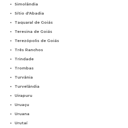
Simolândia
Sítio d'Abadia
Taquaral de Goiás
Teresina de Goiás
Terezópolis de Goiás
Três Ranchos
Trindade
Trombas
Turvânia
Turvelândia
Uirapuru
Uruaçu
Uruana
Urutaí