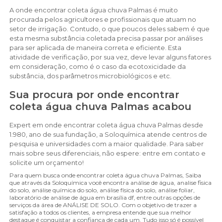
A onde encontrar coleta água chuva Palmas é muito
procurada pelos agricultores e profissionais que atuam no
setor de irrigação. Contudo, o que poucos deles sabem é que
esta mesma substância coletada precisa passar por análises
para ser aplicada de maneira correta e eficiente. Esta
atividade de verificação, por sua vez, deve levar alguns fatores
em consideração, como é o caso da ecotoxicidade da
substância, dos parâmetros microbiológicos e etc.
Sua procura por onde encontrar
coleta água chuva Palmas acabou
Expert em onde encontrar coleta água chuva Palmas desde
1.980, ano de sua fundação, a Soloquímica atende centros de
pesquisa e universidades com a maior qualidade. Para saber
mais sobre seus diferenciais, não espere: entre em contato e
solicite um orçamento!
Para quem busca onde encontrar coleta água chuva Palmas, Saiba
que através da Soloquímica você encontra análise de água, analise fisica
do solo, análise química do solo, análise física do solo, análise foliar,
laboratório de análise de água em brasília df, entre outras opções de
serviços da área de ANÁLISE DE SOLO. Com o objetivo de trazer a
satisfação a todos os clientes, a empresa entende que sua melhor
destaque é conquistar a confiança de cada um. Tudo isso só é possível