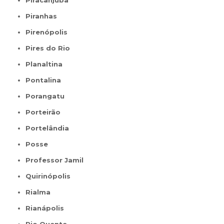
Piranhas
Pirenópolis
Pires do Rio
Planaltina
Pontalina
Porangatu
Porteirão
Portelândia
Posse
Professor Jamil
Quirinópolis
Rialma
Rianápolis
Rio Quente