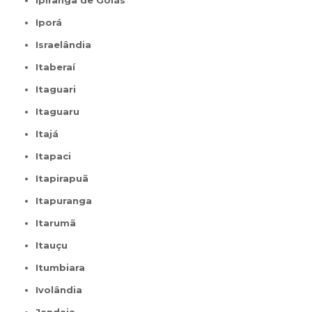
Iporá
Israelândia
Itaberaí
Itaguari
Itaguaru
Itajá
Itapaci
Itapirapuã
Itapuranga
Itarumã
Itauçu
Itumbiara
Ivolândia
Jandaia