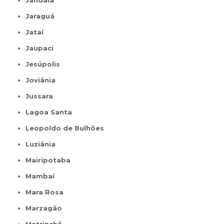
Jaraguá
Jataí
Jaupaci
Jesúpolis
Joviânia
Jussara
Lagoa Santa
Leopoldo de Bulhões
Luziânia
Mairipotaba
Mambaí
Mara Rosa
Marzagão
Matrinchã