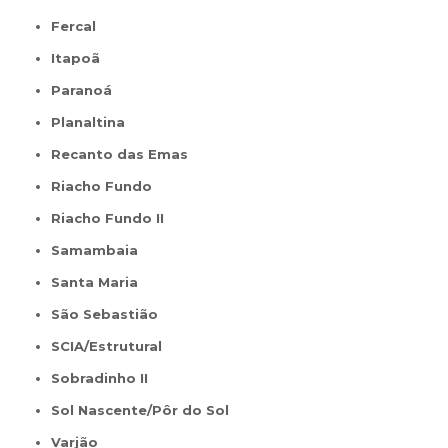
Fercal
Itapoã
Paranoá
Planaltina
Recanto das Emas
Riacho Fundo
Riacho Fundo II
Samambaia
Santa Maria
São Sebastião
SCIA/Estrutural
Sobradinho II
Sol Nascente/Pôr do Sol
Varjão